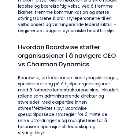
mellom disse rollene nøkkelen til å sikre robust
ledelse og bærekraftig vekst. Ved å fremme
klarhet, fremme kommunikasjon og støtte
styringssatsene bidrar styrepersonene til en
velbalansert og velfungerende lederstruktur -
avgjørende i dagens dynamiske bedriftsmiljø.
Hvordan Boardwise støtter
organisasjoner i å navigere CEO
vs Chairman Dynamics
Boardwise, en leder innen eierstyringsløsninger,
spesialiserer seg på å hjelpe organisasjoner
med å forbedre lederstrukturene sine, inkludert
rollene som administrerende direktør og
styreleder. Med ekspertise innen
styreeffektivitet tilbyr Boardwise
spesialtilpassede strategier for å møte de
unike utfordringene og mulighetene for å
balansere operasjonelt lederskap og
styringstilsyn.