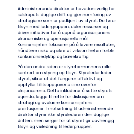
Administrerende direktør er hovedansvarlig for
selskapets daglige drift og gjennomføring av
strategiene som er godkjent av styret. De fører
tilsyn med ledergruppen, deler ressurser og
driver initiativer for å oppnå organisasjonens
økonomiske og operasjonelle mål.
Konsernsjefen fokuserer på å levere resultater,
håndtere risiko og sikre at virksomheten forblir
konkurransedyktig og bærekraftig.
På den andre siden er styreformannens rolle
sentrert om styring og tilsyn. Styreleder leder
styret, sikrer at det fungerer effektivt og
oppfyller tillitsoppgavene sine overfor
aksjonærene. Dette inkluderer å sette styrets
agenda, legge til rette for diskusjoner om
strategi og evaluere konsernsjefens
prestasjoner. I motsetning til administrerende
direktør styrer ikke styrelederen den daglige
driften, men sørger for at styret gir uavhengig
tilsyn og veiledning til ledergruppen.