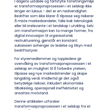
I dagens ustabile og fartsfylte forretningsmiljø
er transformasjonsprosessen i et selskap ikke
lenger en luksus - det er en nødvendighet.
Bedrifter som ikke klarer å tilpasse seg risikerer
å miste markedsandeler, falle bak teknologisk
eller bli irrelevante i et landskap i utvikling. Selv
om transformasjon kan ta mange former, fra
digital innovasjon til organisatorisk
restrukturering, gjenstår en konstant:
suksessen avhenger av ledelse og tilsyn med
bedriftsstyrer.
For styremedlemmer og toppledere gir
overvåking av transformasjonsprosessen i et
selskap en mulighet til å forbedre ytelsen,
tilpasse seg nye markedstrender og skape
langsiktig verdi. Imidlertid gir det også
betydelige risikoer, inkludert økonomiske
tilbakeslag, operasjonell ineffektivitet og
ansattes motstand.
Denne artikkelen utforsker
transformasjonsprosessen i et selskap fra et