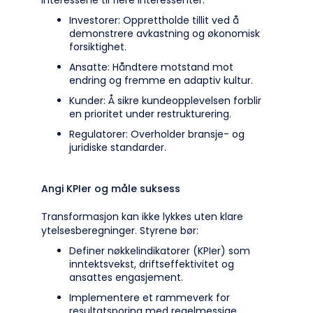
interessene til flere interessenter:
Investorer: Opprettholde tillit ved å
demonstrere avkastning og økonomisk
forsiktighet.
Ansatte: Håndtere motstand mot
endring og fremme en adaptiv kultur.
Kunder: Å sikre kundeopplevelsen forblir
en prioritet under restrukturering.
Regulatorer: Overholder bransje- og
juridiske standarder.
Angi KPIer og måle suksess
Transformasjon kan ikke lykkes uten klare
ytelsesberegninger. Styrene bør:
Definer nøkkelindikatorer (KPIer) som
inntektsvekst, driftseffektivitet og
ansattes engasjement.
Implementere et rammeverk for
resultatsporing med regelmessige