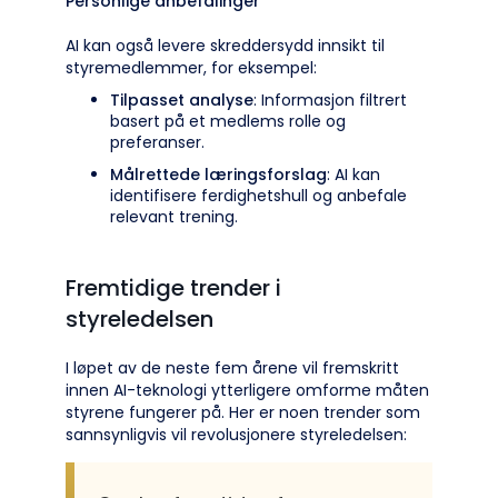
Personlige anbefalinger
AI kan også levere skreddersydd innsikt til
styremedlemmer, for eksempel:
Tilpasset analyse
: Informasjon filtrert
basert på et medlems rolle og
preferanser.
Målrettede læringsforslag
: AI kan
identifisere ferdighetshull og anbefale
relevant trening.
Fremtidige trender i
styreledelsen
I løpet av de neste fem årene vil fremskritt
innen AI-teknologi ytterligere omforme måten
styrene fungerer på. Her er noen trender som
sannsynligvis vil revolusjonere styreledelsen: