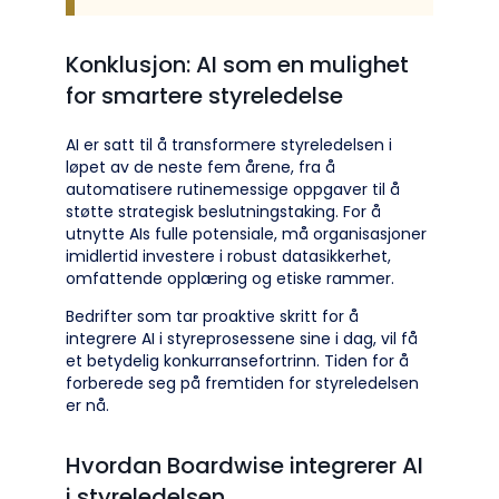
Konklusjon: AI som en mulighet
for smartere styreledelse
AI er satt til å transformere styreledelsen i
løpet av de neste fem årene, fra å
automatisere rutinemessige oppgaver til å
støtte strategisk beslutningstaking. For å
utnytte AIs fulle potensiale, må organisasjoner
imidlertid investere i robust datasikkerhet,
omfattende opplæring og etiske rammer.
Bedrifter som tar proaktive skritt for å
integrere AI i styreprosessene sine i dag, vil få
et betydelig konkurransefortrinn. Tiden for å
forberede seg på fremtiden for styreledelsen
er nå.
Hvordan Boardwise integrerer AI
i styreledelsen