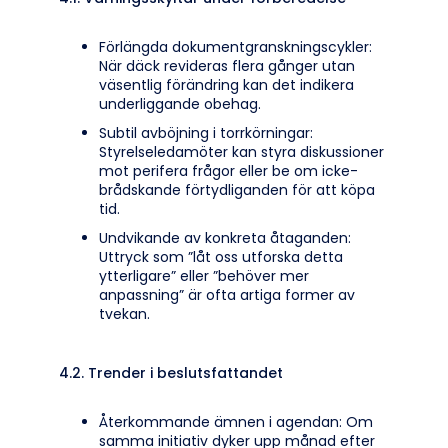
Förlängda dokumentgranskningscykler:
När däck revideras flera gånger utan
väsentlig förändring kan det indikera
underliggande obehag.
Subtil avböjning i torrkörningar:
Styrelseledamöter kan styra diskussioner
mot perifera frågor eller be om icke-
brådskande förtydliganden för att köpa
tid.
Undvikande av konkreta åtaganden:
Uttryck som ”låt oss utforska detta
ytterligare” eller ”behöver mer
anpassning” är ofta artiga former av
tvekan.
4.2. Trender i beslutsfattandet
Återkommande ämnen i agendan: Om
samma initiativ dyker upp månad efter