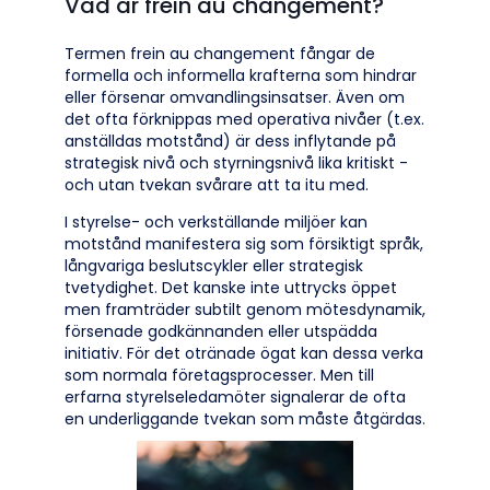
Vad är frein au changement?
Termen frein au changement fångar de
formella och informella krafterna som hindrar
eller försenar omvandlingsinsatser. Även om
det ofta förknippas med operativa nivåer (t.ex.
anställdas motstånd) är dess inflytande på
strategisk nivå och styrningsnivå lika kritiskt -
och utan tvekan svårare att ta itu med.
I styrelse- och verkställande miljöer kan
motstånd manifestera sig som försiktigt språk,
långvariga beslutscykler eller strategisk
tvetydighet. Det kanske inte uttrycks öppet
men framträder subtilt genom mötesdynamik,
försenade godkännanden eller utspädda
initiativ. För det otränade ögat kan dessa verka
som normala företagsprocesser. Men till
erfarna styrelseledamöter signalerar de ofta
en underliggande tvekan som måste åtgärdas.