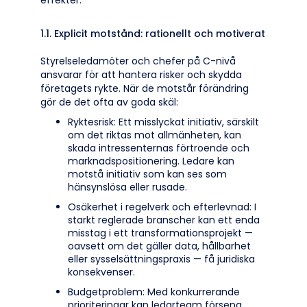
effekter.
1.1. Explicit motstånd: rationellt och motiverat
Styrelseledamöter och chefer på C-nivå
ansvarar för att hantera risker och skydda
företagets rykte. När de motstår förändring
gör de det ofta av goda skäl:
Ryktesrisk: Ett misslyckat initiativ, särskilt
om det riktas mot allmänheten, kan
skada intressenternas förtroende och
marknadspositionering. Ledare kan
motstå initiativ som kan ses som
hänsynslösa eller rusade.
Osäkerhet i regelverk och efterlevnad: I
starkt reglerade branscher kan ett enda
misstag i ett transformationsprojekt —
oavsett om det gäller data, hållbarhet
eller sysselsättningspraxis — få juridiska
konsekvenser.
Budgetproblem: Med konkurrerande
prioriteringar kan ledarteam försena