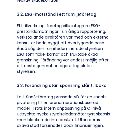
reaktiv skadekontroll.
3.2. ESG-motstånd i ett familjeföretag
Ett tillverkningsföretag ville integrera ESG-
prestandamätningar i sin årliga rapportering.
Verkställande direktören var med och externa
konsulter hade byggt ett övertygande case.
Ändå såg den familjedominerade styrelsen
ESG som ”icke-kärna” och fruktade ökad
granskning. Förändring var endast möjlig efter
att nästa generation ägare tog plats i
styrelsen.
3.3. Förändring utan sponsring slår tillbaka
I ett SaaS-företag pressade VD för en snabb
pivotering till en prenumerationsbaserad
modell. Trots intern anpassning på C-nivå
uttryckte nyckelstyrelseledamöter tyst skepsis
men blockerade inte beslutet. Utan deras
aktiva stöd försenades dock finansieringen,