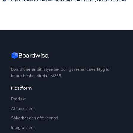
Early access to new whitepapers, trend analyses and guides
Boardwise är ditt styrelse- och governanceverktyg för
bättre beslut, direkt i M365.
Plattform
Produkt
AI-funktioner
Säkerhet och efterlevnad
Integrationer