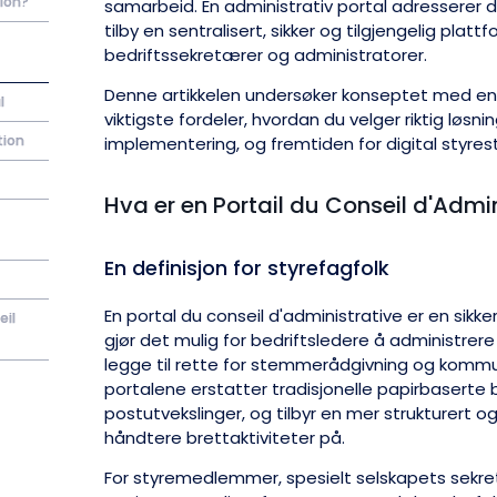
tion?
samarbeid. En administrativ portal adresserer 
tilby en sentralisert, sikker og tilgjengelig pla
bedriftssekretærer og administratorer.
Denne artikkelen undersøker konseptet med en 
l
viktigste fordeler, hvordan du velger riktig løsni
tion
implementering, og fremtiden for digital styrest
Hva er en Portail du Conseil d'Admi
En definisjon for styrefagfolk
En portal du conseil d'administrative er en sikke
eil
gjør det mulig for bedriftsledere å administrer
legge til rette for stemmerådgivning og kommun
portalene erstatter tradisjonelle papirbaserte 
postutvekslinger, og tilbyr en mer strukturert 
håndtere brettaktiviteter på.
For styremedlemmer, spesielt selskapets sekr