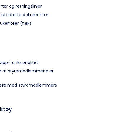
ter og retningslinjer.
ver utdaterte dokumenter.
ukerroller (f.eks.
pp-funksjonalitet.
ikre at styremedlemmene er
nisere med styremedlemmers
ktøy