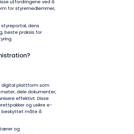
disse utfordringene ved å
ttform for styremedlemmer,
styreportal, dens
ng, beste praksis for
yring.
nistration?
r digital plattform som
e møter, dele dokumenter,
isere effektivt. Disse
brettpakker og usikre e-
og beskyttet måte å
etærer og