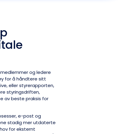
pp
tale
yremedlemmer og ledere
øy for å håndtere sitt
ive, eller styrerapporten,
re styringsdriften,
e av beste praksis for
rosesser, e-post og
ftene stadig mer utdaterte
ehov for eksternt