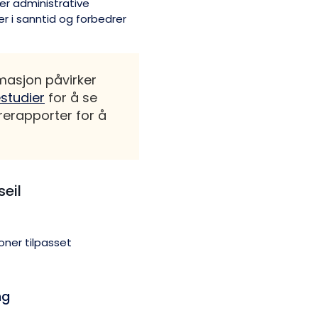
ler administrative
er i sanntid og forbedrer
rmasjon påvirker
studier
for å se
rerapporter for å
seil
oner tilpasset
ng