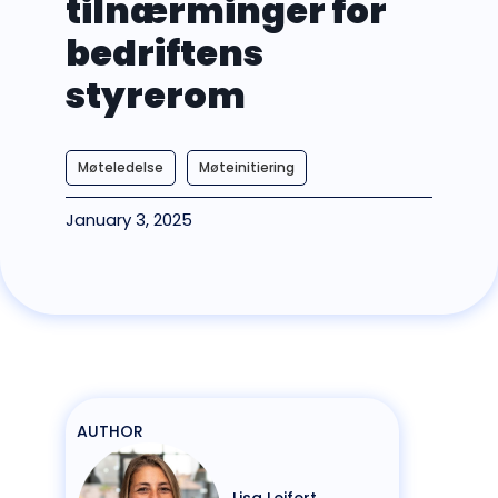
tilnærminger for
bedriftens
styrerom
Møteledelse
Møteinitiering
January 3, 2025
AUTHOR
Lisa Leifert