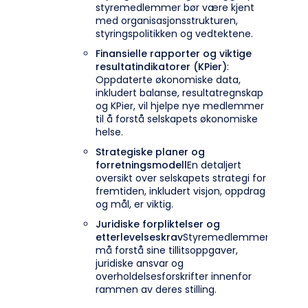
styremedlemmer bør være kjent
med organisasjonsstrukturen,
styringspolitikken og vedtektene.
Finansielle rapporter og viktige
resultatindikatorer (KPier)
:
Oppdaterte økonomiske data,
inkludert balanse, resultatregnskap
og KPier, vil hjelpe nye medlemmer
til å forstå selskapets økonomiske
helse.
Strategiske planer og
forretningsmodell
En detaljert
oversikt over selskapets strategi for
fremtiden, inkludert visjon, oppdrag
og mål, er viktig.
Juridiske forpliktelser og
etterlevelseskrav
Styremedlemmer
må forstå sine tillitsoppgaver,
juridiske ansvar og
overholdelsesforskrifter innenfor
rammen av deres stilling.