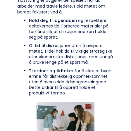
Tidsstyring er avgjørende, spesielt når du
arbeider med travle ledere. Hold møtet om
bordet fokusert ved å:
Hold deg til agendaen
og respektere
deltakernes tid. Forbered materialer på
forhånd slik at diskusjonene kan holde
seg på sporet.
Gi tid til diskusjoner
Uten å avspore
møtet. Tildel nok tid til viktige strategiske
eller økonomiske diskusjoner, men unngå
å bruke lenge på et spørsmål.
Tilordner og tidtaker
for å sikre at hvert
emne får tilstrekkelig oppmerksomhet
uten å overskride tidsbegrensningene.
Dette bidrar til å opprettholde et
produktivt tempo.