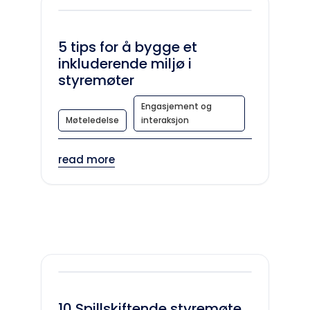
5 tips for å bygge et
inkluderende miljø i
styremøter
Engasjement og
Møteledelse
interaksjon
read more
10 Spillskiftende styremøte