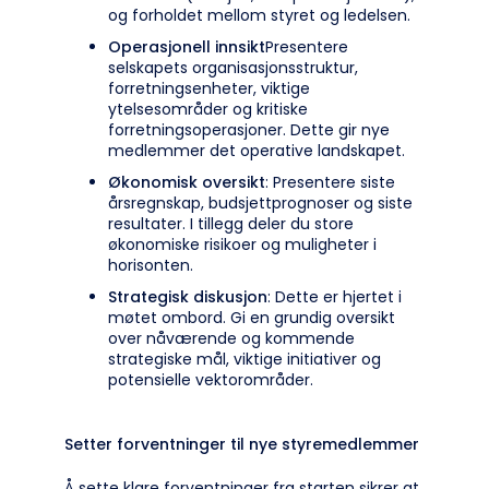
og forholdet mellom styret og ledelsen.
Operasjonell innsikt
Presentere
selskapets organisasjonsstruktur,
forretningsenheter, viktige
ytelsesområder og kritiske
forretningsoperasjoner. Dette gir nye
medlemmer det operative landskapet.
Økonomisk oversikt
: Presentere siste
årsregnskap, budsjettprognoser og siste
resultater. I tillegg deler du store
økonomiske risikoer og muligheter i
horisonten.
Strategisk diskusjon
: Dette er hjertet i
møtet ombord. Gi en grundig oversikt
over nåværende og kommende
strategiske mål, viktige initiativer og
potensielle vektorområder.
Setter forventninger til nye styremedlemmer
Å sette klare forventninger fra starten sikrer at