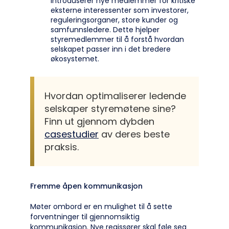
Introduserer nye medlemmer for kritiske
eksterne interessenter som investorer,
reguleringsorganer, store kunder og
samfunnsledere. Dette hjelper
styremedlemmer til å forstå hvordan
selskapet passer inn i det bredere
økosystemet.
Hvordan optimaliserer ledende
selskaper styremøtene sine?
Finn ut gjennom dybden
casestudier
av deres beste
praksis.
Fremme åpen kommunikasjon
Møter ombord er en mulighet til å sette
forventninger til gjennomsiktig
kommunikasjon. Nye regissører skal føle seg