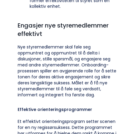
former effektiviteten til styret som en
kollektiv enhet.
Engasjer nye styremedlemmer
effektivt
Nye styremedlemmer skal føle seg
oppmuntret og oppmuntret til å delta i
diskusjoner, stille spørsmål, og engasjere seg
med andre styremedlemmer. Onboarding-
prosessen spiller en avgjørende rolle for å sette
tonen for deres aktive engasjement og sikre
deres langsiktige suksess. Målet er å få nye
styremedlemmer til å føle seg verdsatt,
informert og integrert fra første dag.
Effektive orienteringsprogrammer
Et effektivt orienteringsprogram setter scenen
for en ny regissørsuksess. Dette programmet
bør utformes for å hjelpe dem raskt å komme i