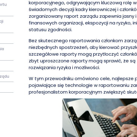
korporacyjnego, odgrywającym kluczową rolę 
ortu
świadomych decyzji kadry kierowniczej i członk
zorganizowany raport zarządu zapewnia jasny i
ji
finansowych organizacji, ekspozycji na ryzyko, in
statusu zgodności.
Bez skutecznego raportowania członkom zarz
niezbędnych spostrzeżeń, aby kierować przyszło
ia
szczegółowe raporty mogą przytłoczyć członk
zbyt uproszczone raporty mogą sprawić, że są
rozwiązania ryzyka i możliwości.
rządu
W tym przewodniku omówiono cele, najlepsze pra
pojawiające się technologie w raportowaniu 
profesjonalistom korporacyjnym zwiększyć skut