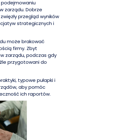
w podejmowaniu
ów zarządu. Dobrze
 zwięzły przegląd wyników
icjatyw strategicznych i
ądu może brakować
ścią firmy. Zbyt
ów zarządu, podczas gdy
 źle przygotowani do
ktyki, typowe pułapki i
zarządów, aby pomóc
eczność ich raportów.