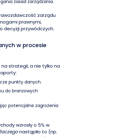
egania zasad zarządzania.
sprawozdawczość zarządu
wymogami prawnymi,
o decyzji przywódczych.
anych w procesie
a strategii, a nie tylko na
raporty:
yncze punkty danych.
nku do branżowych
ając potencjalne zagrożenia
zychody wzrosły o 5% w
laczego
nastąpiło to (np.