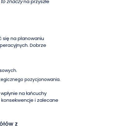
 to znaczy
na przyszłe
ć się na planowaniu
peracyjnych. Dobrze
esowych.
ategicznego pozycjonowania.
y wpłynie na łańcuchy
e konsekwencje i zalecane
ółów z