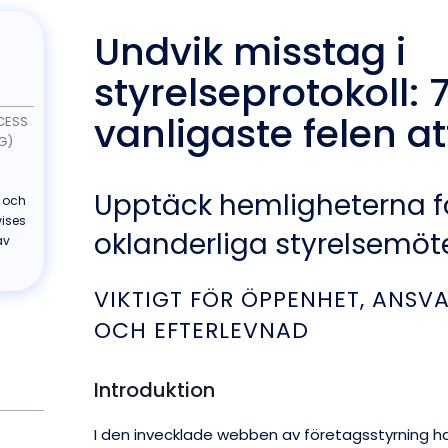
Undvik misstag i
styrelseprotokoll: 
vanligaste felen a
CESS
G)
Upptäck hemligheterna f
t och
wises
oklanderliga styrelsemöt
av
VIKTIGT FÖR ÖPPENHET, ANSV
OCH EFTERLEVNAD
Introduktion
I den invecklade webben av företagsstyrning ha