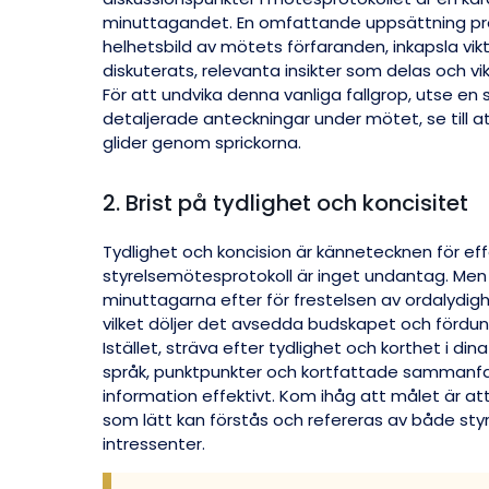
minuttagandet. En omfattande uppsättning pro
helhetsbild av mötets förfaranden, inkapsla v
diskuterats, relevanta insikter som delas och vi
För att undvika denna vanliga fallgrop, utse en s
detaljerade anteckningar under mötet, se till at
glider genom sprickorna.
2. Brist på tydlighet och koncisitet
Tydlighet och koncision är kännetecknen för ef
styrelsemötesprotokoll är inget undantag. Men a
minuttagarna efter för frestelsen av ordalydigh
vilket döljer det avsedda budskapet och fördun
Istället, sträva efter tydlighet och korthet i di
språk, punktpunkter och kortfattade sammanfa
information effektivt. Kom ihåg att målet är a
som lätt kan förstås och refereras av både st
intressenter.