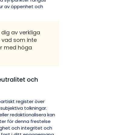
ltur av öppenhet och
 dig av verkliga
 vad som inte
ner med höga
utralitet och
rtiskt register över
 subjektiva tolkningar.
 eller redaktionalisera kan
ter för denna frestelse
ghet och integritet och
ll fast i ditt engagemang