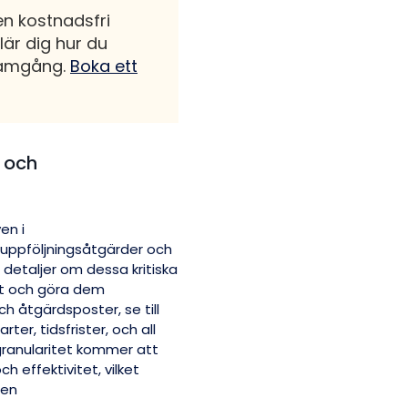
en kostnadsfri
lär dig hur du
framgång.
Boka ett
r och
en i
 uppföljningsåtgärder och
a detaljer om dessa kritiska
et och göra dem
h åtgärdsposter, se till
ter, tidsfrister, och all
granularitet kommer att
h effektivitet, vilket
nen