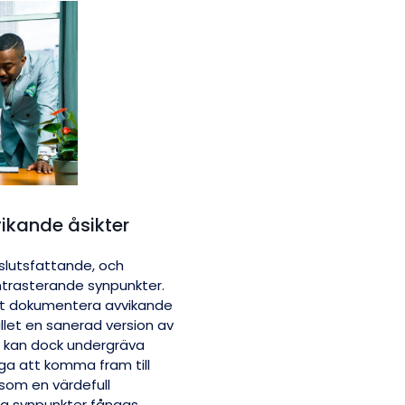
ikande åsikter
eslutsfattande, och
ntrasterande synpunkter.
att dokumentera avvikande
ället en sanerad version av
r kan dock undergräva
a att komma fram till
som en värdefull
lla synpunkter fångas