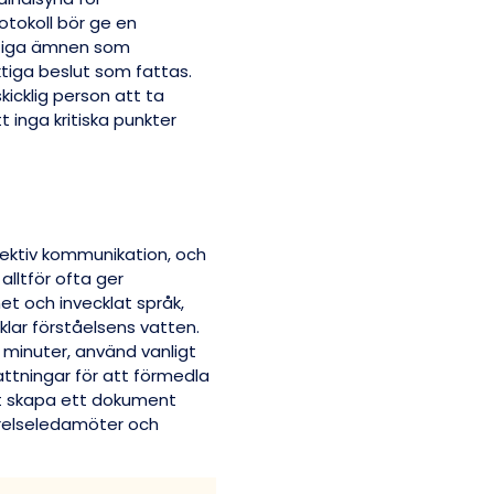
tokoll bör ge en
iktiga ämnen som
ktiga beslut som fattas.
kicklig person att ta
t inga kritiska punkter
fektiv kommunikation, och
lltför ofta ger
et och invecklat språk,
klar förståelsens vatten.
na minuter, använd vanligt
ttningar för att förmedla
tt skapa ett dokument
yrelseledamöter och