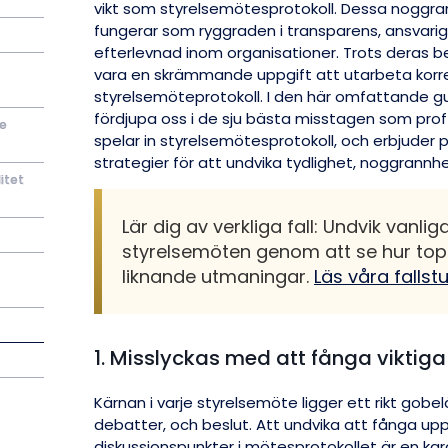
vikt som styrelsemötesprotokoll. Dessa noggra
fungerar som ryggraden i transparens, ansvarigh
efterlevnad inom organisationer. Trots deras 
vara en skrämmande uppgift att utarbeta korre
styrelsemöteprotokoll. I den här omfattande g
fördjupa oss i de sju bästa misstagen som prof
de
spelar in styrelsemötesprotokoll, och erbjuder p
strategier för att undvika tydlighet, noggrannh
itet
Lär dig av verkliga fall: Undvik vanlig
styrelsemöten genom att se hur to
liknande utmaningar.
Läs våra fallstu
1. Misslyckas med att fånga viktig
Kärnan i varje styrelsemöte ligger ett rikt gobel
debatter, och beslut. Att undvika att fånga upp
diskussionspunkter i mötesprotokollet är en kar