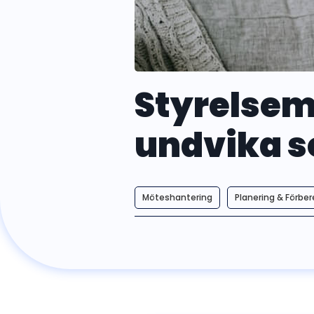
Styrelsemö
undvika s
Möteshantering
Planering & Förbe