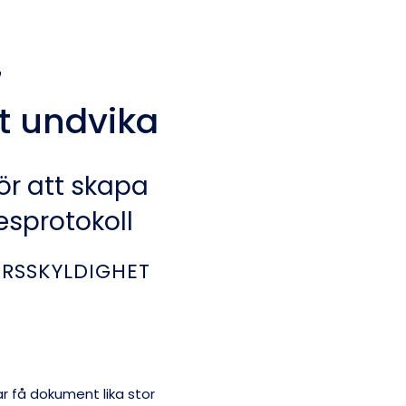
7
tt undvika
ör att skapa
esprotokoll
ARSSKYLDIGHET
r få dokument lika stor