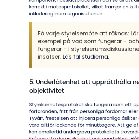
korrekt i mötesprotokollet, vilket främjar en ku
inkludering inom organisationen.
Få varje styrelsemöte att räknas: Lär
exempel på vad som fungerar - och
fungerar - i styrelserumsdiskussio
insatser.
Läs fallstudierna.
5. Underlåtenhet att upprätthålla ne
objektivitet
Styrelsemötesprotokoll ska fungera som ett opa
förfaranden, fritt från personliga fördomar eller
Tyvärr, frestelsen att injicera personliga åsikter
vara alltför lockande för minuttagare. Att ge ef
kan emellertid undergräva protokollets trovärdi
ifrågasätta deras riktighet och opartiskhet. Hå