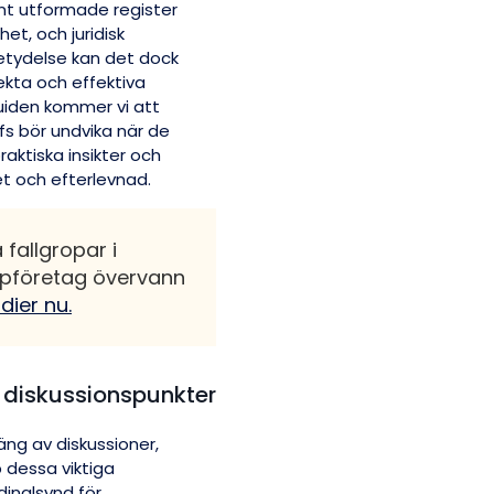
nt utformade register
et, och juridisk
betydelse kan det dock
kta och effektiva
uiden kommer vi att
fs bör undvika när de
raktiska insikter och
et och efterlevnad.
a fallgropar i
ppföretag övervann
dier nu.
a diskussionspunkter
äng av diskussioner,
 dessa viktiga
dinalsynd för