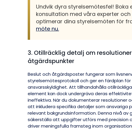
Undvik dyra styrelsemötesfel! Boka 
konsultation med våra experter och 
optimerar dina styrelsemöten för 
möte nu.
3. Otillräcklig detalj om resolutione
åtgärdspunkter
Beslut och åtgärdsposter fungerar som livsnerv
styrelsemötesprotokoll och ger en färdplan för
ansvarsskyldighet. Att tillhandahålla otillräcklig
element kan dock undergräva deras effektivit
ineffektiva. När du dokumenterar resolutioner oc
att inkludera specifika detaljer som ansvariga par
relevant bakgrundsinformation. Denna nivå av 
säkerställa att uppgifter utförs med precision oc
driver meningsfulla framsteg inom organisatio