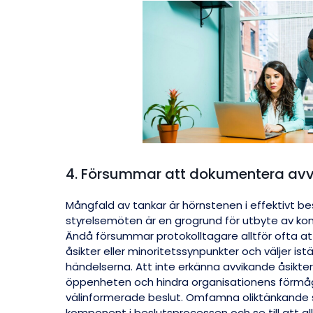
4. Försummar att dokumentera avv
Mångfald av tankar är hörnstenen i effektivt b
styrelsemöten är en grogrund för utbyte av ko
Ändå försummar protokolltagare alltför ofta 
åsikter eller minoritetssynpunkter och väljer ist
händelserna. Att inte erkänna avvikande åsikte
öppenheten och hindra organisationens förmåg
välinformerade beslut. Omfamna oliktänkande 
komponent i beslutsprocessen och se till att a