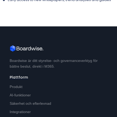
Boardwise är ditt styrelse- och governanceverktyg för
bättre beslut, direkt i M365.
Plattform
Produkt
AI-funktioner
Säkerhet och efterlevnad
Integrationer