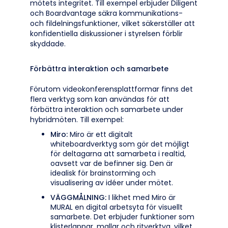
mötets integritet. Till exempel erbjuder Diligent
och Boardvantage säkra kommunikations-
och fildelningsfunktioner, vilket säkerställer att
konfidentiella diskussioner i styrelsen förblir
skyddade.
Förbättra interaktion och samarbete
Förutom videokonferensplattformar finns det
flera verktyg som kan användas för att
förbättra interaktion och samarbete under
hybridmöten. Till exempel:
Miro:
Miro är ett digitalt
whiteboardverktyg som gör det möjligt
för deltagarna att samarbeta i realtid,
oavsett var de befinner sig. Den är
idealisk för brainstorming och
visualisering av idéer under mötet.
VÄGGMÅLNING:
I likhet med Miro är
MURAL en digital arbetsyta för visuellt
samarbete. Det erbjuder funktioner som
klisterlappar, mallar och ritverktyg, vilket