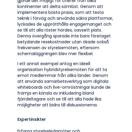
gjorde det möjligt för chefer från olika
kontinenter att delta sömlöst. Genom att
implementera bästa praxis, som att testa
teknik i förväg och använda säkra plattformar,
lyckades de upprätthålla engagemanget och
se till att alla röster hördes, oavsett plats.
Denna övergång sparade inte bara företaget
betydande resekostnader utan ökade också
frekvensen av styrelsemöten, eftersom
schemaläggningen blev mer flexibel.
I ett annat exempel antog en ideell
organisation hybridstyrelsemöten för att ta
emot medlemmar från olika länder. Genom
att använda samarbetsverktyg som digitala
whiteboards och live-omröstningar kunde de
främja en känsla av inkludering bland
fjärrdeltagare och se till att alla hade lika
möjligheter att bidra till diskussionerna.
Expertinsikter
Erfarna styrelseledamöter och