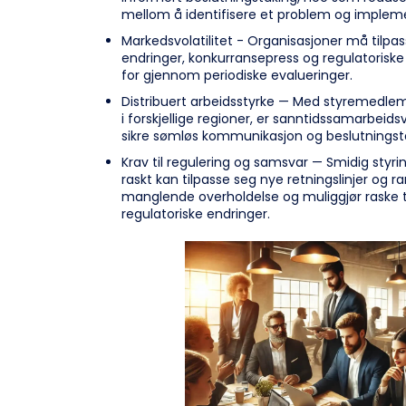
mellom å identifisere et problem og impleme
Markedsvolatilitet - Organisasjoner må tilp
endringer, konkurransepress og regulatoriske 
for gjennom periodiske evalueringer.
Distribuert arbeidsstyrke — Med styremedle
i forskjellige regioner, er sanntidssamarbeid
sikre sømløs kommunikasjon og beslutningst
Krav til regulering og samsvar — Smidig styrin
raskt kan tilpasse seg nye retningslinjer og r
manglende overholdelse og muliggjør raske t
regulatoriske endringer.