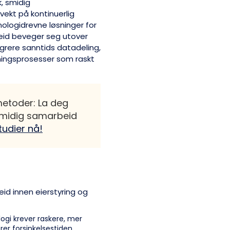
, smidig
ekt på kontinuerlig
ologidrevne løsninger for
eid beveger seg utover
grere sanntids datadeling,
tningsprosesser som raskt
etoder: La deg
 smidig samarbeid
tudier nå!
eid innen eierstyring og
logi krever raskere, mer
er forsinkelsestiden