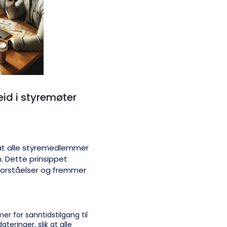
id i styremøter
 at alle styremedlemmer
n. Dette prinsippet
sforståelser og fremmer
 for sanntidstilgang til
eringer, slik at alle