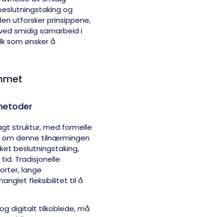
 beslutningstaking og
len utforsker prinsippene,
ved smidig samarbeid i
olk som ønsker å
ommet
metoder
lagt struktur, med formelle
elv om denne tilnærmingen
inket beslutningstaking,
tid. Tradisjonelle
orter, lange
nglet fleksibilitet til å
og digitalt tilkoblede, må