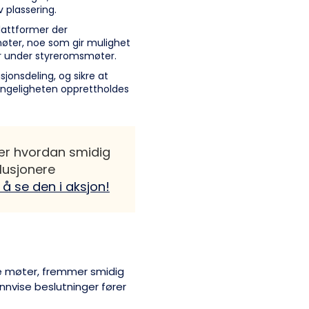
plassering.
plattformer der
øter, noe som gir mulighet
er under styreromsmøter.
jonsdeling, og sikre at
gjengeligheten opprettholdes
Lær hvordan smidig
lusjonere
 å se den i aksjon!
dne møter, fremmer smidig
nnvise beslutninger fører