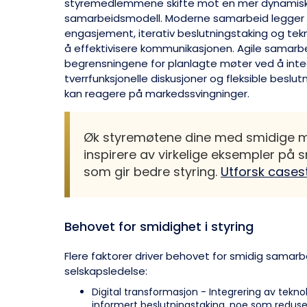
styremedlemmene skifte mot en mer dynamisk
samarbeidsmodell. Moderne samarbeid legger v
engasjement, iterativ beslutningstaking og tekn
å effektivisere kommunikasjonen. Agile samarb
begrensningene for planlagte møter ved å inte
tverrfunksjonelle diskusjoner og fleksible beslu
kan reagere på markedssvingninger.
Øk styremøtene dine med smidige m
inspirere av virkelige eksempler på
som gir bedre styring.
Utforsk cases
Behovet for smidighet i styring
Flere faktorer driver behovet for smidig samarb
selskapsledelse:
Digital transformasjon - Integrering av tekno
informert beslutningstaking, noe som reduser