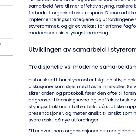
samarbeid føre til mer effektiv styring, raskere
forbedret organisatorisk respons. Denne artikke
implementeringsstrategiene og utfordringene 
styrerommet, og gir et veikart for erfarne fagf
modernisere sin styringstilnærming.
r
Utviklingen av samarbeid i styrer
Tradisjonelle vs. moderne samarbeids
Historisk sett har styremøter fulgt en stiv, plan
diskusjoner som skjer med faste intervaller. S
sikrer orden og protokoll, fører den ofte til fors
begrenset tilpasningsevne og ineffektiv bruk av 
styringsstrukturer stolte sterkt på statiske rapp
presentasjoner, og møter ansikt til ansikt som ma
svare raskt på nye utfordringer.
Etter hvert som organisasjoner blir mer globale 