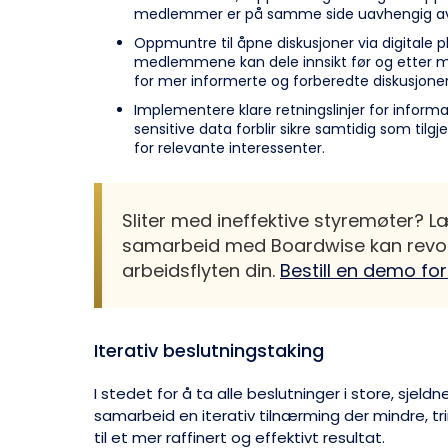
medlemmer er på samme side uavhengig av 
Oppmuntre til åpne diskusjoner via digitale 
medlemmene kan dele innsikt før og etter m
for mer informerte og forberedte diskusjon
Implementere klare retningslinjer for informas
sensitive data forblir sikre samtidig som til
for relevante interessenter.
Sliter med ineffektive styremøter? 
samarbeid med Boardwise kan revo
arbeidsflyten din.
Bestill en demo for
Iterativ beslutningstaking
I stedet for å ta alle beslutninger i store, sjel
samarbeid en iterativ tilnærming der mindre, tri
til et mer raffinert og effektivt resultat.