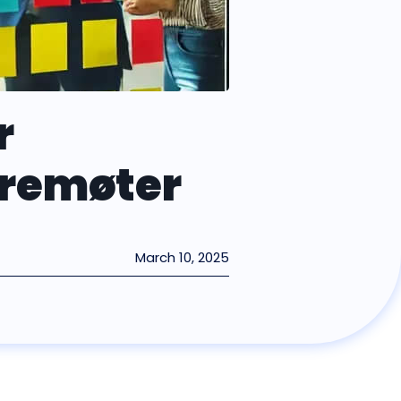
r
yremøter
March 10, 2025