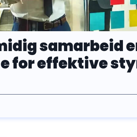
midig samarbeid e
e for effektive st