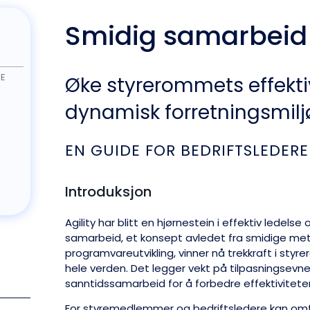
Smidig samarbeid
DE
Øke styrerommets effektivi
dynamisk forretningsmilj
EN GUIDE FOR BEDRIFTSLEDERE
Introduksjon
Agility har blitt en hjørnestein i effektiv ledelse
samarbeid, et konsept avledet fra smidige me
programvareutvikling, vinner nå trekkraft i sty
hele verden. Det legger vekt på tilpasningsevne
sanntidssamarbeid for å forbedre effektiviteten
For styremedlemmer og bedriftsledere kan omf