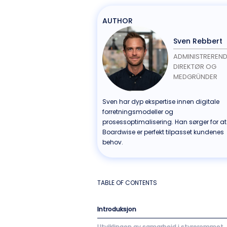
AUTHOR
Sven Rebbert
ADMINISTREREN
DIREKTØR OG
MEDGRÜNDER
Sven har dyp ekspertise innen digitale
forretningsmodeller og
prosessoptimalisering. Han sørger for at
Boardwise er perfekt tilpasset kundenes
behov.
TABLE OF CONTENTS
Introduksjon
Utviklingen av samarbeid i styrerommet