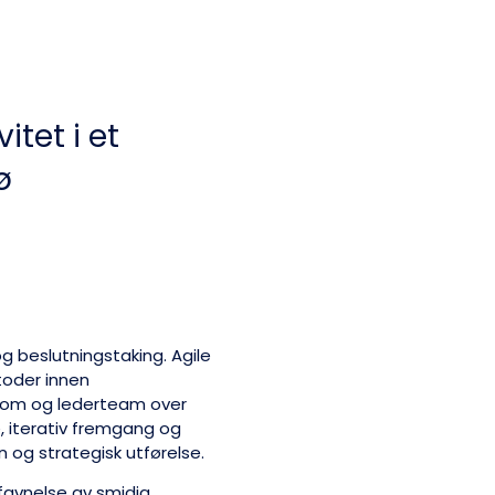
tet i et
ø
 og beslutningstaking. Agile
toder innen
rerom og lederteam over
, iterativ fremgang og
 og strategisk utførelse.
avnelse av smidig