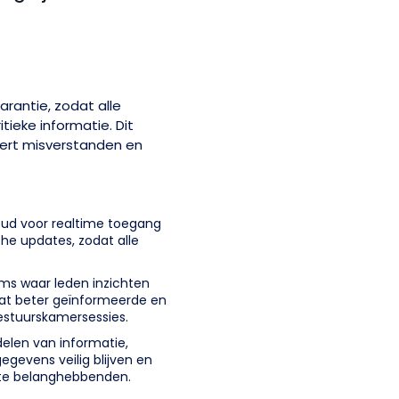
rantie, zodat alle
ieke informatie. Dit
dert misverstanden en
ud voor realtime toegang
he updates, zodat alle
orms waar leden inzichten
dat beter geïnformeerde en
bestuurskamersessies.
delen van informatie,
egevens veilig blijven en
vante belanghebbenden.