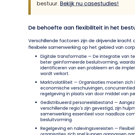
bestuur.
Bekijk nu casestudies!
De behoefte aan flexibiliteit in het best
Verschillende factoren zijn de drijvende krach
flexibele samenwerking op het gebied van cor
Digitale transformatie — De integratie van te
beter geïnformeerde besluitvorming, waardo
identificeren van een probleem en de imple
wordt verkort.
Marktvolatiliteit — Organisaties moeten zich
economische verschuivingen, concurrentied
regelgeving in plaats van door middel van pe
Gedistribueerd personeelsbestand — Aangezi
verschillende regio's zijn gevestigd, zijn hul
samenwerking essentieel voor naadloze co
besluitvorming.
Regelgeving en nalevingsvereisten — Flexibel
organisaties zich snel kunnen aanpassen aa