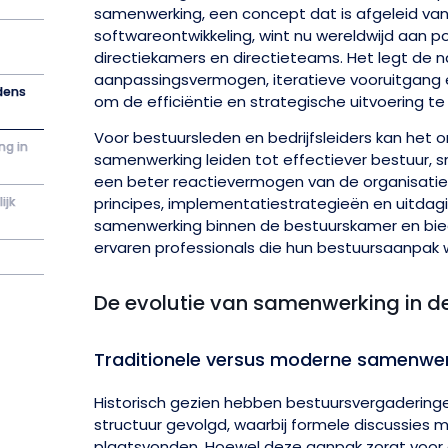
samenwerking, een concept dat is afgeleid van
softwareontwikkeling, wint nu wereldwijd aan pop
directiekamers en directieteams. Het legt de 
aanpassingsvermogen, iteratieve vooruitgang
jdens
om de efficiëntie en strategische uitvoering te
Voor bestuursleden en bedrijfsleiders kan het 
ng in
samenwerking leiden tot effectiever bestuur, s
een beter reactievermogen van de organisatie. 
ijk
principes, implementatiestrategieën en uitdag
samenwerking binnen de bestuurskamer en bie
ervaren professionals die hun bestuursaanpak w
De evolutie van samenwerking in 
Traditionele versus moderne samenw
Historisch gezien hebben bestuursvergadering
structuur gevolgd, waarbij formele discussies
plaatsvonden. Hoewel deze aanpak zorgt voor or