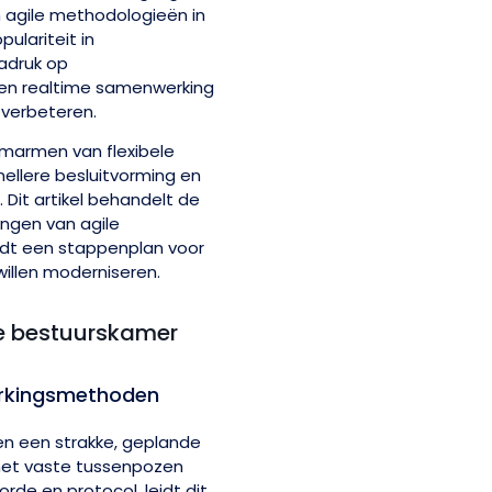
 agile methodologieën in
ulariteit in
nadruk op
 en realtime samenwerking
 verbeteren.
omarmen van flexibele
nellere besluitvorming en
Dit artikel behandelt de
ingen van agile
dt een stappenplan voor
illen moderniseren.
de bestuurskamer
erkingsmethoden
en een strakke, geplande
 met vaste tussenpozen
de en protocol, leidt dit