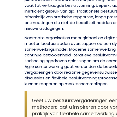
vaak tot vertraagde besluitvorming, beperkt 
inefficiënt gebruik van tijd. Traditionele bestuu
afhankelijk van statische rapporten, lange pres
ontmoetingen die niet de flexibiliteit hadden 
nieuwe uitdagingen.
Naarmate organisaties meer globaal en digita
moeten bestuursleden overstappen op een dyna
samenwerkingsmodel. Moderne samenwerking l
continue betrokkenheid, iteratieve besluitvorm
technologiegedreven oplossingen om de commu
Agile samenwerking gaat verder dan de beper
vergaderingen door realtime gegevensuitwissel
discussies en flexibele besluitvormingsprocesse
kunnen reageren op marktschommelingen.
Geef uw bestuursvergaderingen een
methoden: laat u inspireren door vo
praktijk van flexibele samenwerking d