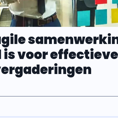
gile samenwerki
 is voor effectiev
vergaderingen