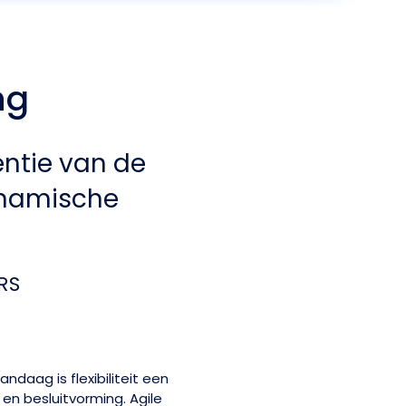
ng
ëntie van de
ynamische
RS
ndaag is flexibiliteit een
en besluitvorming. Agile