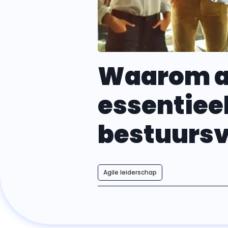
Waarom a
essentieel
bestuurs
Agile leiderschap