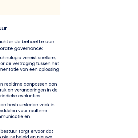
uur
t achter de behoefte aan
porate governance:
chnologie vereist snellere,
or de vertraging tussen het
mentatie van een oplossing
 in realtime aanpassen aan
ruk en veranderingen in de
riodieke evaluaties.
en bestuursleden vaak in
pmiddelen voor realtime
mmunicatie en
 bestuur zorgt ervoor dat
n nieuw beleid en nieuwe