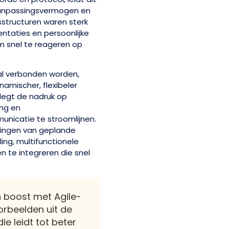
aanpassingsvermogen en
rsstructuren waren sterk
entaties en persoonlijke
om snel te reageren op
al verbonden worden,
mischer, flexibeler
egt de nadruk op
ing en
nicatie te stroomlijnen.
kingen van geplande
ing, multifunctionele
n te integreren die snel
 boost met Agile-
orbeelden uit de
ie leidt tot beter