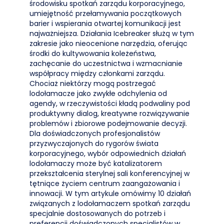
środowisku spotkań zarządu korporacyjnego,
umiejętność przełamywania początkowych
barier i wspierania otwartej komunikacji jest
najważniejsza. Działania Icebreaker służą w tym
zakresie jako nieocenione narzędzia, oferując
środki do kultywowania koleżeństwa,
zachęcanie do uczestnictwa i wzmacnianie
współpracy między członkami zarządu.
Chociaż niektórzy mogą postrzegać
lodołamacze jako zwykłe odchylenia od
agendy, w rzeczywistości kładą podwaliny pod
produktywny dialog, kreatywne rozwiązywanie
problemów i zbiorowe podejmowanie decyzji.
Dla doświadczonych profesjonalistów
przyzwyczajonych do rygorów świata
korporacyjnego, wybór odpowiednich działań
lodołamaczy może być katalizatorem
przekształcenia sterylnej sali konferencyjnej w
tętniące życiem centrum zaangażowania i
innowacji. W tym artykule omówimy 10 działań
związanych z lodołamaczem spotkań zarządu
specjalnie dostosowanych do potrzeb i
preferencji doświadczonych specjalistów w