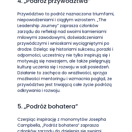
4. „Podróż przywództwa”
Przywództwo to podróż naznaczona triumfami,
niepowodzeniami i ciągłym wzrostem. „The
Leadership Journey” zaprasza członków
zarządu do refleksji nad swoimi kamieniami
milowymi zawodowymi, doświadczeniami
przywódczymi i wnioskami wyciągniętymi po
drodze. Dzieląc się historiami sukcesu, porażki i
odporności, uczestnicy nie tylko inspirują się i
motywują się nawzajem, ale także pielęgnują
kulturę uczenia się i rozwoju w sali posiedzeń.
Działanie to zachęca do wrażliwości, sprzyja
możliwości mentoringu i wzmacnia pogląd, że
przywództwo jest trwającą całe życie podróżą
odkrywania i rozwoju.
5. „Podróż bohatera”
Czerpiąc inspirację z monomytów Josepha
Campbella, „Podróż bohatera” zaprasza
członków zarządu do dzielenia się swoimi