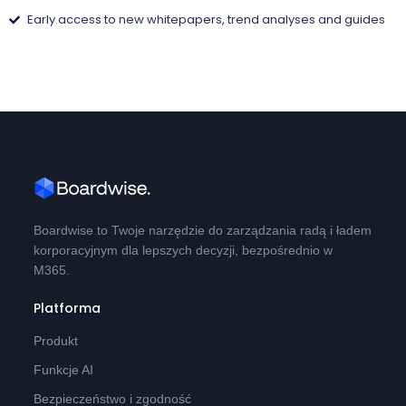
Early access to new whitepapers, trend analyses and guides
Boardwise to Twoje narzędzie do zarządzania radą i ładem
korporacyjnym dla lepszych decyzji, bezpośrednio w
M365.
Platforma
Produkt
Funkcje AI
Bezpieczeństwo i zgodność