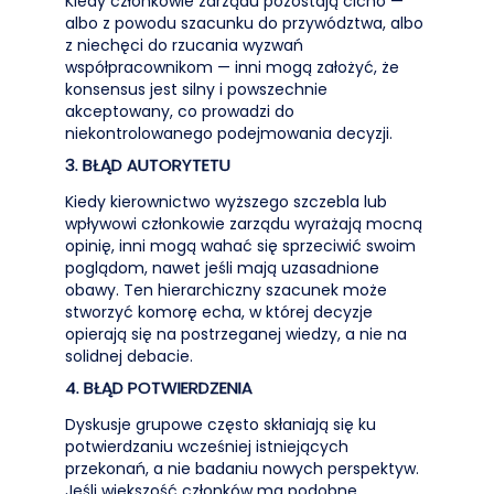
Kiedy członkowie zarządu pozostają cicho —
albo z powodu szacunku do przywództwa, albo
z niechęci do rzucania wyzwań
współpracownikom — inni mogą założyć, że
konsensus jest silny i powszechnie
akceptowany, co prowadzi do
niekontrolowanego podejmowania decyzji.
3. BŁĄD AUTORYTETU
Kiedy kierownictwo wyższego szczebla lub
wpływowi członkowie zarządu wyrażają mocną
opinię, inni mogą wahać się sprzeciwić swoim
poglądom, nawet jeśli mają uzasadnione
obawy. Ten hierarchiczny szacunek może
stworzyć komorę echa, w której decyzje
opierają się na postrzeganej wiedzy, a nie na
solidnej debacie.
4. BŁĄD POTWIERDZENIA
Dyskusje grupowe często skłaniają się ku
potwierdzaniu wcześniej istniejących
przekonań, a nie badaniu nowych perspektyw.
Jeśli większość członków ma podobne