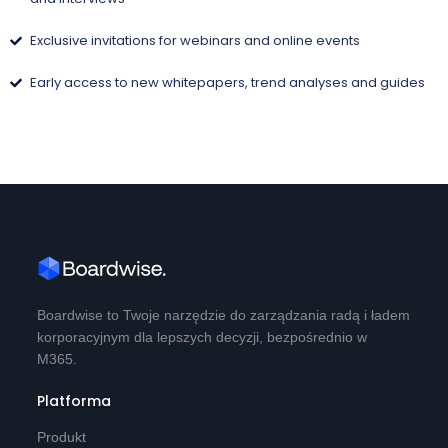
Exclusive invitations for webinars and online events
Early access to new whitepapers, trend analyses and guides
Boardwise to Twoje narzędzie do zarządzania radą i ładem
korporacyjnym dla lepszych decyzji, bezpośrednio w
M365.
Platforma
Produkt