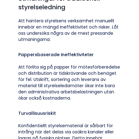
styrelseledning
Att hantera styrelsens verksamhet manuellt
innebär en mängd ineffektivitet och risker. Låt
oss undersöka några av de mest pressande
utmaningarna:
Pappersbaserade ineffektiviteter
Att förlita sig på papper för mötesförberedelse
och distribution är tidskrävande och benäget
för fel. Utskrift, sortering och leverans av
material till styrelseledamöter ökar inte bara
den administrativa arbetsbelastningen utan
ökar också kostnaderna.
Turvallisuusriskit
Konfidentiellt styrelsematerial är sårbart för
intrång när det delas via osäkra kanaler eller
lagras på fysiska platser. Detta innebär