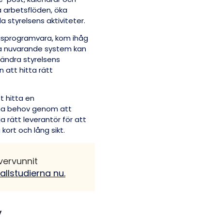
 arbetsflöden, öka
a styrelsens aktiviteter.
ingsprogramvara, kom ihåg
na nuvarande system kan
rändra styrelsens
 att hitta rätt
t hitta en
na behov genom att
a rätt leverantör för att
kort och lång sikt.
vervunnit
fallstudierna nu.
v