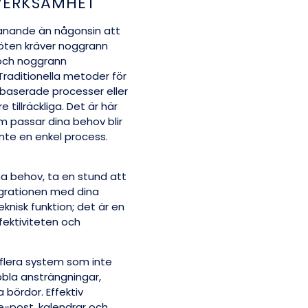
 VERKSAMHET
anande än någonsin att
möten kräver noggrann
och noggrann
raditionella metoder för
sbaserade processer eller
tillräckliga. Det är här
m passar dina behov blir
nte en enkel process.
a behov, ta en stund att
egrationen med dina
eknisk funktion; det är en
ektiviteten och
 flera system som inte
bbla ansträngningar,
bördor. Effektiv
e-post, kalendrar och