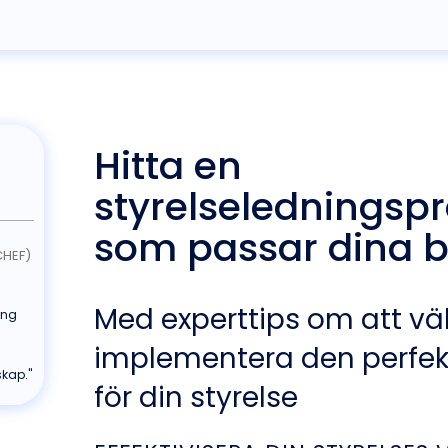
Hitta en
styrelselednings
som passar dina 
CHEF)
Med experttips om att vä
ing
implementera den perfek
kap."
för din styrelse