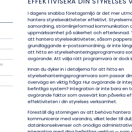
EFFEKTIVISERA DIN STYRELSES
I dagens snabba företagsmiljö är det mer utm
hantera styrelseaktiviteter effektivt. Styrelse
samordning, strömlinjeformad kommunikation 
uppmärksamhet på säkerhet och efterlevnad. T
att hantera styrelseaktiviteter, såsom papper
grundläggande e-postsamordning, är inte längre 
att hitta en styrelsehanteringsprogramvara so
avgörande. Att välja rätt programvara är dock i
en
Innan du dyker in i detaljerna för att hitta en
styrelsehanteringsprogramvara som passar din
överväga en viktig fråga: Hur avgörande är int
befintliga system? Integration är inte bara en t
avgörande faktor som avsevärt kan påverka eff
effektiviteten i din styrelses verksamhet.
Föreställ dig störningen av att behöva hantera
kommunicerar med varandra, vilket leder till du
datainkonsekvenser och onödiga administrativa 
integration med dina befintliga verktyg — som 