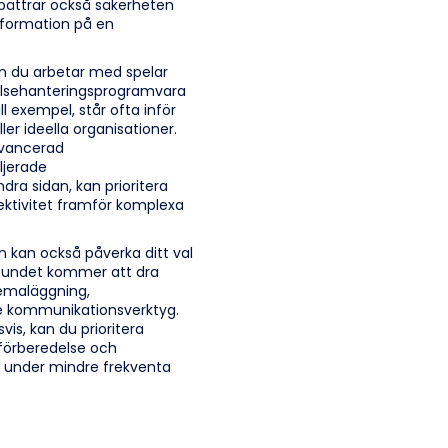
örbättrar också säkerheten
nformation på en
on du arbetar med spelar
yrelsehanteringsprogramvara
l exempel, står ofta inför
ler ideella organisationer.
avancerad
ljerade
ndra sidan, kan prioritera
ektivitet framför komplexa
n kan också påverka ditt val
lbundet kommer att dra
emaläggning,
e kommunikationsverktyg.
vis, kan du prioritera
förberedelse och
n under mindre frekventa