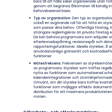
bara till att hålla saker organiserade utan f
genom att begränsa åtkomsten till känslig i
behovsbaserad basis.
Typ av organisation
: Den typ av organisati
också en avgörande roll för att hitta en st
som passar dina behov. Offentliga företag, til
strängare regleringskrav än privata företag el
De kan behöva programvara som erbjuder 
efterlevnadsspårning, revisionsspår och deta
rapporteringsfunktioner. Ideella styrelser, å a
användarvänliga gränssnitt och kostnadseff
funktioner.
Mötesfrekvens
: Frekvensen av styrelsemöte
av programvara. Styrelser som träffas rege
nytta av funktioner som automatiserad sch
kalenderintegrationer och strömlinjeformad
Omvänt, om din styrelse bara träffas kvartals
funktioner som möjliggör effektiv dokument
distribution för att maximera produktivitete
möten.