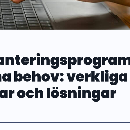
hanteringsprogra
na behov: verkliga
r och lösningar