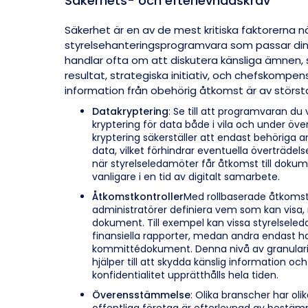
Säkerhets- och efterlevnadskrav
Säkerhet är en av de mest kritiska faktorerna nä
styrelsehanteringsprogramvara som passar di
handlar ofta om att diskutera känsliga ämnen
resultat, strategiska initiativ, och chefskompe
information från obehörig åtkomst är av största
Datakryptering
: Se till att programvaran du v
kryptering för data både i vila och under öv
kryptering säkerställer att endast behörig
data, vilket förhindrar eventuella överträdelser
när styrelseledamöter får åtkomst till dokument
vanligare i en tid av digitalt samarbete.
Åtkomstkontroller
Med rollbaserade åtkomst
administratörer definiera vem som kan visa, r
dokument. Till exempel kan vissa styrelseledam
finansiella rapporter, medan andra endast har 
kommittédokument. Denna nivå av granularit
hjälper till att skydda känslig information och
konfidentialitet upprätthålls hela tiden.
Överensstämmelse
: Olika branscher har olik