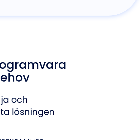
programvara
behov
lja och
ta lösningen