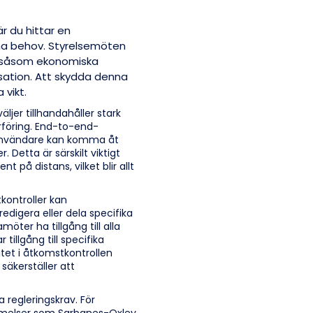
r du hittar en
na behov. Styrelsemöten
, såsom ekonomiska
nsation. Att skydda denna
 vikt.
äljer tillhandahåller stark
erföring. End-to-end-
a användare kan komma åt
. Detta är särskilt viktigt
 på distans, vilket blir allt
kontroller kan
edigera eller dela specifika
öter ha tillgång till alla
tillgång till specifika
et i åtkomstkontrollen
 säkerställer att
a regleringskrav. För