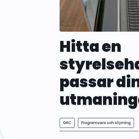
Hitta en
styrelse
passar di
utmaninga
GRC
Programvara och styrning