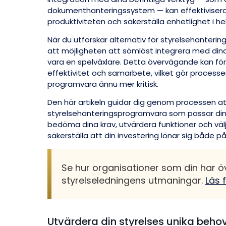
dokumenthanteringssystem — kan effektivisera
produktiviteten och säkerställa enhetlighet i hel
När du utforskar alternativ för styrelsehanter
att möjligheten att sömlöst integrera med di
vara en spelväxlare. Detta övervägande kan fö
effektivitet och samarbete, vilket gör processen
programvara ännu mer kritisk.
Den här artikeln guidar dig genom processen at
styrelsehanteringsprogramvara som passar di
bedöma dina krav, utvärdera funktioner och välj
säkerställa att din investering lönar sig både på 
Se hur organisationer som din har ö
styrelseledningens utmaningar.
Läs 
Utvärdera din styrelses unika beho