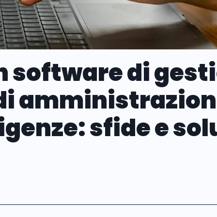
 software di gest
 di amministrazion
sigenze: sfide e sol