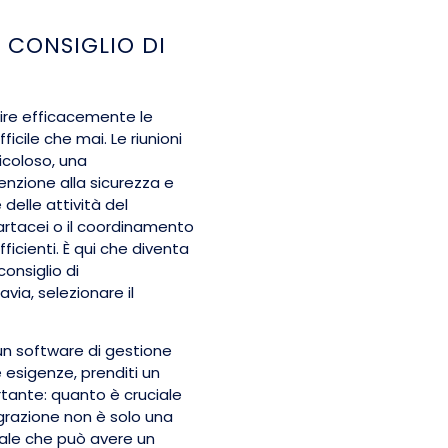
L CONSIGLIO DI
ire efficacemente le
ficile che mai. Le riunioni
icoloso, una
nzione alla sicurezza e
 delle attività del
artacei o il coordinamento
ficienti. È qui che diventa
onsiglio di
via, selezionare il
 un software di gestione
 esigenze, prenditi un
ante: quanto è cruciale
tegrazione non è solo una
tale che può avere un