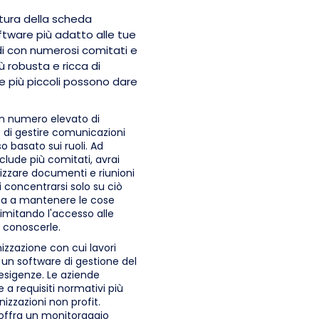
ttura della scheda
oftware più adatto alle tue
ndi con numerosi comitati e
ù robusta e ricca di
ne più piccoli possono dare
un numero elevato di
 di gestire comunicazioni
 basato sui ruoli. Ad
clude più comitati, avrai
izzare documenti e riunioni
concentrarsi solo su ciò
uta a mantenere le cose
imitando l'accesso alle
i conoscerle.
nizzazione con cui lavori
 un software di gestione del
 esigenze. Le aziende
a requisiti normativi più
nizzazioni non profit.
offra un monitoraggio