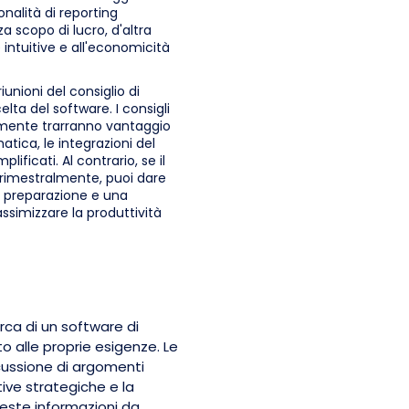
onalità di reporting
a scopo di lucro, d'altra
 intuitive e all'economicità
iunioni del consiglio di
ta del software. I consigli
rmente trarranno vantaggio
tica, le integrazioni del
ficati. Al contrario, se il
 trimestralmente, puoi dare
a preparazione e una
ssimizzare la produttività
cerca di un software di
o alle proprie esigenze. Le
cussione di argomenti
ative strategiche e la
ueste informazioni da