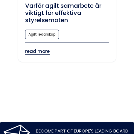
Varför agilt samarbete är
viktigt för effektiva
styrelsemöten
Agilt ledarskap
read more
BECOME PART OF EUROPE'S LEADING BOARD