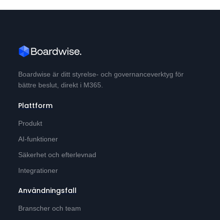
Boardwise är ditt styrelse- och governanceverktyg för
bättre beslut, direkt i M365.
Plattform
Produkt
AI-funktioner
Säkerhet och efterlevnad
Integrationer
Användningsfall
Branscher och team