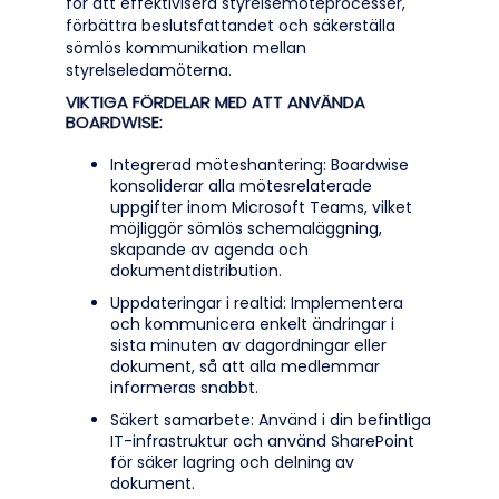
för att effektivisera styrelsemöteprocesser,
förbättra beslutsfattandet och säkerställa
sömlös kommunikation mellan
styrelseledamöterna.
VIKTIGA FÖRDELAR MED ATT ANVÄNDA
BOARDWISE:
Integrerad möteshantering: Boardwise
konsoliderar alla mötesrelaterade
uppgifter inom Microsoft Teams, vilket
möjliggör sömlös schemaläggning,
skapande av agenda och
dokumentdistribution.
Uppdateringar i realtid: Implementera
och kommunicera enkelt ändringar i
sista minuten av dagordningar eller
dokument, så att alla medlemmar
informeras snabbt.
Säkert samarbete: Använd i din befintliga
IT-infrastruktur och använd SharePoint
för säker lagring och delning av
dokument.