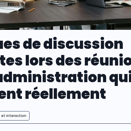
ues de discussion
es lors des réuni
administration qu
ent réellement
et interaction