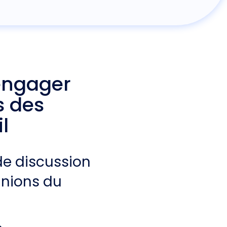
 engager
s des
l
de discussion
unions du