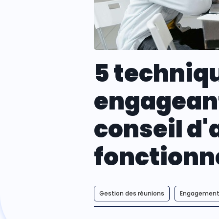
5 techniq
engageant
conseil d'
fonctionn
Gestion des réunions
Engagement 