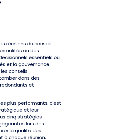
S
es réunions du conseil
formalités ou des
décisionnels essentiels où
nués et la gouvernance
les conseils
t tomber dans des
 redondants et
 les plus performants, c'est
tratégique et leur
ous cinq stratégies
gageantes lors des
rer la qualité des
nt à chaque réunion.