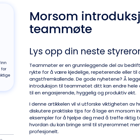
Morsom introduksjo
teammøte
Lys opp din neste styre
Finn
Teammøter er en grunnleggende del av bedrifts
 for
rykte for å være kjedelige, repeterende eller ti
ktige
angstfremkallende. De gode nyhetene? Å legge
introduksjon til teammøtet ditt kan endre hele
til en engasjerende, hyggelig og produktiv økt.
I denne artikkelen vil vi utforske viktigheten a
diskutere praktiske tips for å lage en morsom in
eksempler for å hjelpe deg med å treffe riktig to
hvordan du kan bringe smil til styrerommet men
profesjonelt.
te