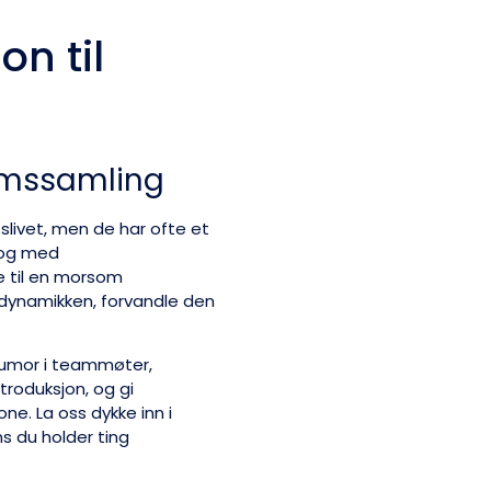
n til
romssamling
livet, men de har ofte et
l og med
 til en morsom
 dynamikken, forvandle den
v humor i teammøter,
troduksjon, og gi
ne. La oss dykke inn i
s du holder ting