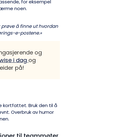
assende, for eksempel
ornærme noen.
å prøve å finne ut hvordan
ørings-e-postene.»
engasjerende og
wise i dag
og
eider på!
kortfattet. Bruk den til å
evnt. Overbruk av humor
nen.
oner til teammøter