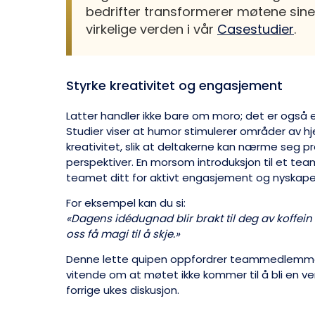
bedrifter transformerer møtene sine
virkelige verden i vår
Casestudier
.
Styrke kreativitet og engasjement
Latter handler ikke bare om moro; det er også e
Studier viser at humor stimulerer områder av h
kreativitet, slik at deltakerne kan nærme seg
perspektiver. En morsom introduksjon til et t
teamet ditt for aktivt engasjement og nyskape
For eksempel kan du si:
«Dagens idédugnad blir brakt til deg av koffein
oss få magi til å skje.»
Denne lette quipen oppfordrer teammedlemmer t
vitende om at møtet ikke kommer til å bli en ve
forrige ukes diskusjon.