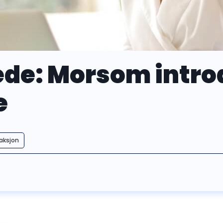
lede: Morsom intro
e
aksjon