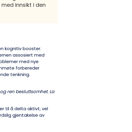
 med innsikt i den
n kognitiv booster.
jernen assosiert med
 problemer med nye
eammøte forbereder
nde tenkning.
 og ren besluttsomhet. La
il å delta aktivt, vel
rdslig gjentakelse av