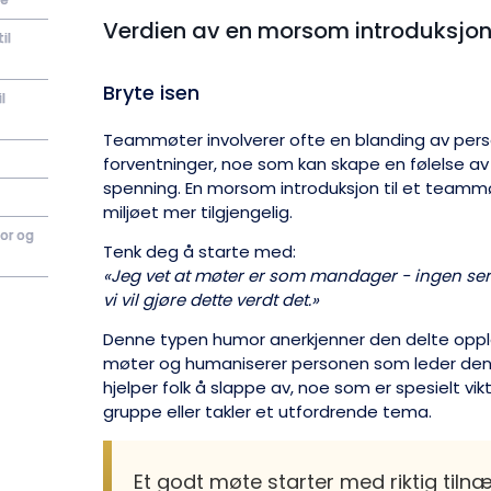
Verdien av en morsom introduksjon
il
Bryte isen
l
Teammøter involverer ofte en blanding av person
forventninger, noe som kan skape en følelse av 
spenning. En morsom introduksjon til et teammø
miljøet mer tilgjengelig.
or og
Tenk deg å starte med:
«Jeg vet at møter er som mandager - ingen ser 
vi vil gjøre dette verdt det.»
Denne typen humor anerkjenner den delte oppl
møter og humaniserer personen som leder den.
hjelper folk å slappe av, noe som er spesielt vik
gruppe eller takler et utfordrende tema.
Et godt møte starter med riktig til