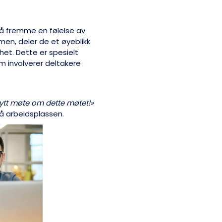
l å fremme en følelse av
men, deler de et øyeblikk
et. Dette er spesielt
om involverer deltakere
ytt møte om dette møtet!»
på arbeidsplassen.