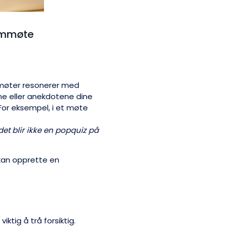
eammøte
møter resonerer med
ne eller anekdotene dine
For eksempel, i et møte
det blir ikke en popquiz på
 kan opprette en
ktig å trå forsiktig.