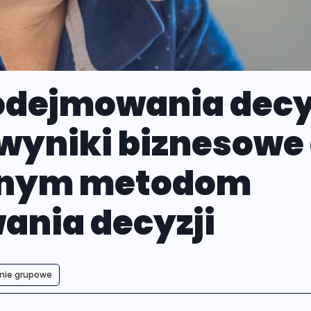
dejmowania decyz
wyniki biznesowe 
onym metodom
nia decyzji
enie grupowe