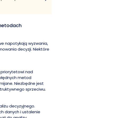
metodach
we napotykają wyzwania,
owania decyzji. Niektóre
priorytetowi nad
 błędnych metod
mijane. Niezbędne jest
truktywnego sprzeciwu.
liżu decyzyjnego.
h danych i ustalenie
i do analizy.