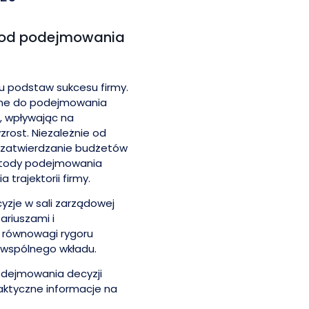
tod podejmowania
u podstaw sukcesu firmy.
ane do podejmowania
i, wpływając na
zrost. Niezależnie od
d, zatwierdzanie budżetów
metody podejmowania
trajektorii firmy.
yzje w sali zarządowej
ariuszami i
 równowagi rygoru
 wspólnego wkładu.
dejmowania decyzji
aktyczne informacje na