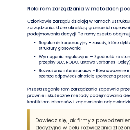
Rola ram zarządzania w metodach pod
Członkowie zarządu działają w ramach ustrukt
zarządzania, które określają granice ich upraw
podejmowania decyzji. Te ramy często obejmuj
Regulamin korporacyjny - zasady, które dyktu
struktury głosowania.
Wymagania regulacyjne — Zgodność ze sta
przepisy SEC, RODO, ustawa Sarbanes-Oxley)
Rozważania interesariuszy - Równoważenie in
szerszą odpowiedzialnością społeczną przeds
Przestrzeganie ram zarządzania zapewnia przej
prawnie i skuteczne metody podejmowania dec
konfliktom interesów i zapewnienie odpowiedzia
Dowiedz się, jak firmy z powodzeni
decyzyjne w celu rozwiązania złoż