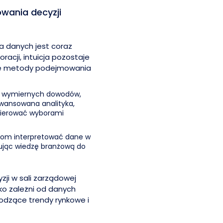
wania decyzji
a danych jest coraz
racji, intuicja pozostaje
ze metody podejmowania
ją wymiernych dowodów,
awansowana analityka,
 kierować wyborami
erom interpretować dane w
ując wiedzę branżową do
i w sali zarządowej
lko zależni od danych
odzące trendy rynkowe i