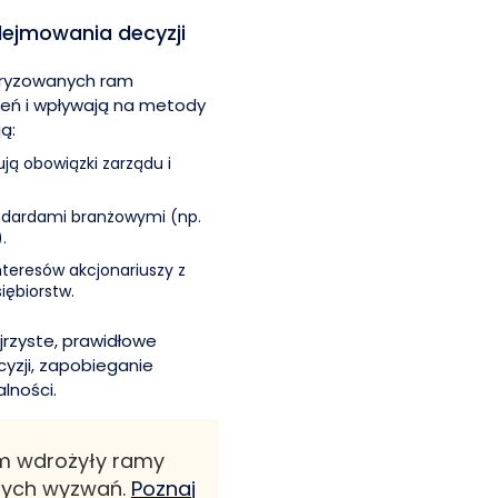
ejmowania decyzji
uryzowanych ram
nień i wpływają na metody
ą:
ją obowiązki zarządu i
ndardami branżowymi (np.
.
teresów akcjonariuszy z
iębiorstw.
rzyste, prawidłowe
yzji, zapobieganie
lności.
em wdrożyły ramy
onych wyzwań.
Poznaj