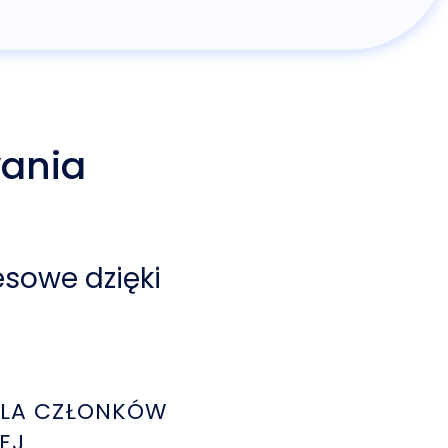
ania
esowe dzięki
DLA CZŁONKÓW
EJ