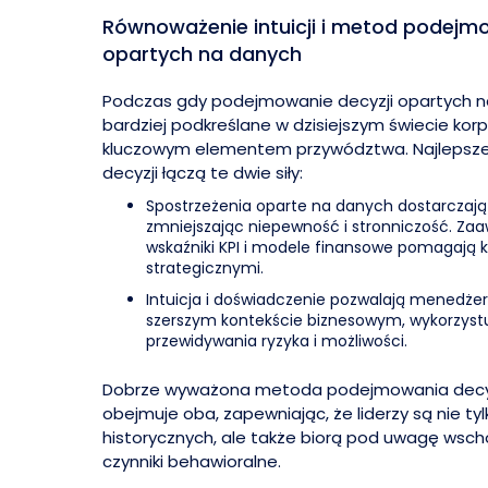
Równoważenie intuicji i metod podejmo
opartych na danych
Podczas gdy podejmowanie decyzji opartych n
bardziej podkreślane w dzisiejszym świecie korpo
kluczowym elementem przywództwa. Najleps
decyzji łączą te dwie siły:
Spostrzeżenia oparte na danych dostarcza
zmniejszając niepewność i stronniczość. Za
wskaźniki KPI i modele finansowe pomagają
strategicznymi.
Intuicja i doświadczenie pozwalają menedż
szerszym kontekście biznesowym, wykorzyst
przewidywania ryzyka i możliwości.
Dobrze wyważona metoda podejmowania decyzj
obejmuje oba, zapewniając, że liderzy są nie ty
historycznych, ale także biorą pod uwagę wsch
czynniki behawioralne.