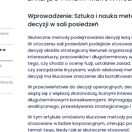
Wprowadzenie: Sztuka i nauka me
decyzji w sali posiedzeń
ania
Skuteczne metody podejmowania decyzji leżą 
W otoczeniu sali posiedzeń podejście stosow
e w
decyzji określa strategiczny kierunek organizacj
interesariuszy, pracowników i długoterminowy w
tego, czy chodzi o ocenę fuzji, ustalanie zasa
d
czy zarządzanie kryzysami, wybór właściwej 
decyzji ma kluczowe znaczenie dla kształtowania 
decyzji
W przeciwieństwie do decyzji operacyjnych, dec
wiążą się z większą złożonością, licznymi interes
długoterminowymi konsekwencjami. Wymagają
analitycznego, przewidywania strategicznego i
W tym artykule omówiono kluczowe metody po
stosowane w ładzie korporacyjnym, oferując pr
temat tego, kiedy i jak je skutecznie stosować.