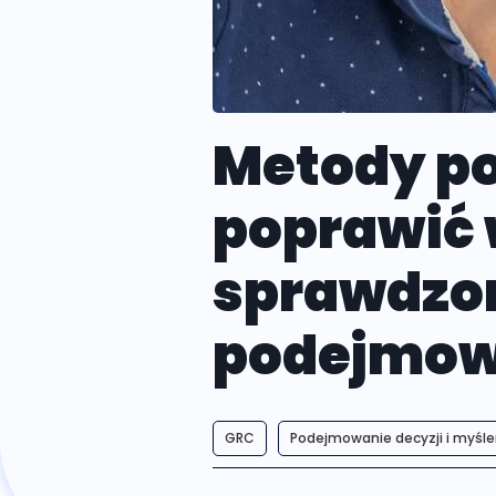
Metody po
poprawić 
sprawdz
podejmowa
GRC
Podejmowanie decyzji i myśl