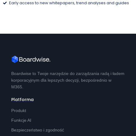
Early access to new whitepapers, trend analyses and guides
Boardwise to Twoje narzędzie do zarządzania radą i ładem
korporacyjnym dla lepszych decyzji, bezpośrednio w
M365.
Platforma
Produkt
Funkcje AI
Bezpieczeństwo i zgodność