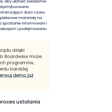
e, aby ułatwić świadome
są dystrybuowane
starczająco dużo czasu
mpleksowe materiały na
a spotkanie informowani i
dyskusjom i podejmowaniu
ządu dzięki
sób Boardwise może
ych programów,
niu bardziej
erwuj demo już
proces ustalania