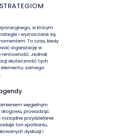
 STRATEGIOM
orporacyjnego, w którym
rategie i wyznaczane są
momentem. To czas, kiedy
rować organizację w
wą rentowność. Jednak
acji skuteczność tych
o elementu: samego
.
 agendy
 kamieniem węgielnym
a drogowa, prowadząc
 rozsądne przydzielanie
adaje ton spotkaniu,
kowanych dyskusji i