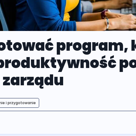
otować program, 
 produktywność p
 zarządu
ie i przygotowanie