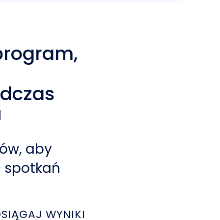
program,
odczas
u
tów, aby
 spotkań
OSIĄGAJ WYNIKI