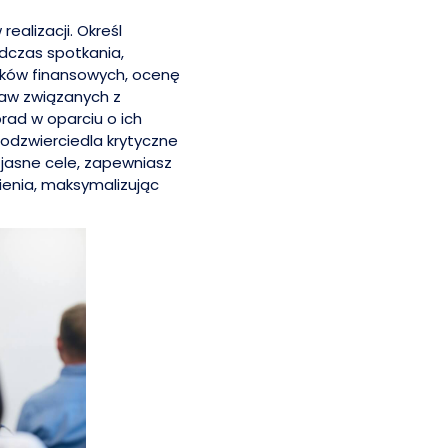
ealizacji. Określ
odczas spotkania,
ników finansowych, ocenę
raw związanych z
rad w oparciu o ich
 odzwierciedla krytyczne
 jasne cele, zapewniasz
ienia, maksymalizując