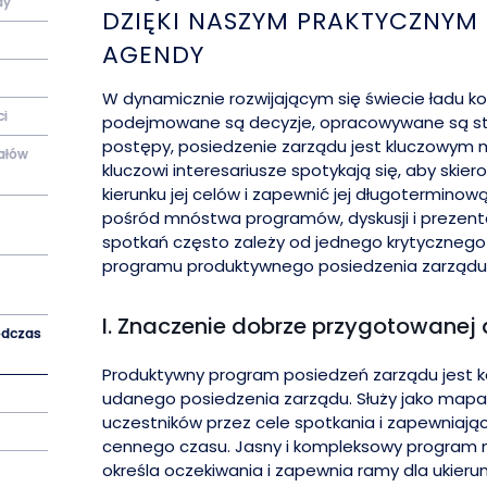
dy
DZIĘKI NASZYM PRAKTYCZNYM
AGENDY
W dynamicznie rozwijającym się świecie ładu k
ci
podejmowane są decyzje, opracowywane są st
postępy, posiedzenie zarządu jest kluczowym 
ałów
kluczowi interesariusze spotykają się, aby skie
kierunku jej celów i zapewnić jej długotermino
pośród mnóstwa programów, dyskusji i prezent
spotkań często zależy od jednego krytyczneg
programu produktywnego posiedzenia zarządu
I. Znaczenie dobrze przygotowanej
podczas
Produktywny program posiedzeń zarządu jest
udanego posiedzenia zarządu. Służy jako map
uczestników przez cele spotkania i zapewniając
cennego czasu. Jasny i kompleksowy program n
określa oczekiwania i zapewnia ramy dla ukierun