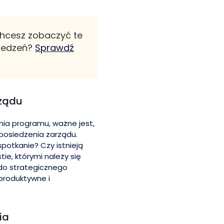
Chcesz zobaczyć te
siedzeń?
Sprawdź
rządu
nia programu, ważne jest,
posiedzenia zarządu.
spotkanie? Czy istnieją
tie, którymi należy się
do strategicznego
 produktywne i
ia