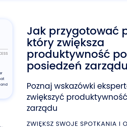
Jak przygotować 
który zwiększa
produktywność p
CESS
posiedzeń zarząd
er
hat
Poznaj wskazówki eksper
 and
zwiększyć produktywność
zarządu
ZWIĘKSZ SWOJE SPOTKANIA I 