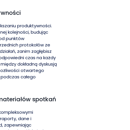
tywności
kszaniu produktywności.
ej kolejności, budując
 od punktów
rzednich protokołów ze
działań, zanim zagłębisz
l odpowiedni czas na każdy
między dokładną dyskusją
możliwości otwartego
d podczas całego
materiałów spotkań
 kompleksowymi
raporty, dane i
d, zapewniając