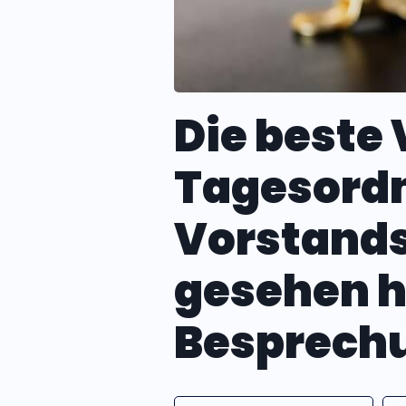
Die beste 
Tagesordn
Vorstands
gesehen h
Besprech