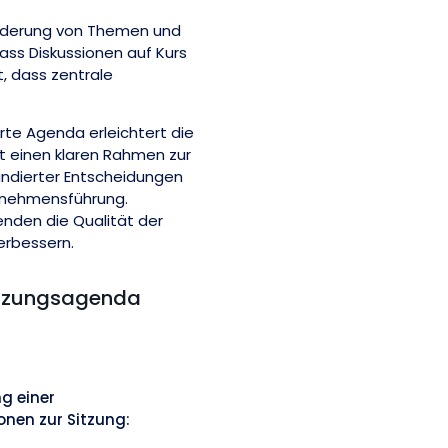
iederung von Themen und
ass Diskussionen auf Kurs
t, dass zentrale
erte Agenda erleichtert die
t einen klaren Rahmen zur
ndierter Entscheidungen
ernehmensführung.
genden die Qualität der
erbessern.
sitzungsagenda
g einer
onen zur Sitzung: