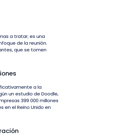
as a tratar; es una
nfoque de la reunión.
vantes, que se tomen
niones
ficativamente a la
egún un estudio de Doodle,
empresas 399 000 millones
es en el Reino Unido en
ración