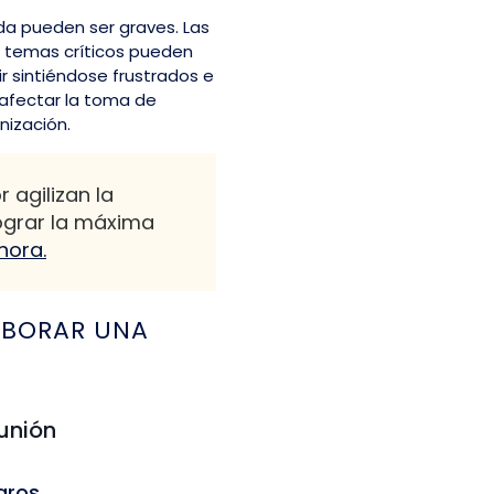
a pueden ser graves. Las
s temas críticos pueden
ir sintiéndose frustrados e
 afectar la toma de
nización.
 agilizan la
ograr la máxima
hora.
ABORAR UNA
eunión
aros