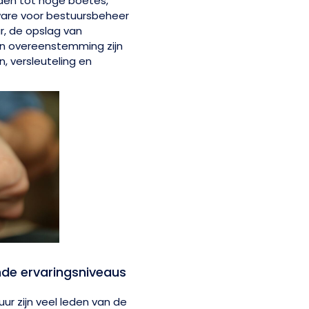
iden tot hoge boetes,
tware voor bestuursbeheer
r, de opslag van
n overeenstemming zijn
, versleuteling en
ende ervaringsniveaus
uur zijn veel leden van de