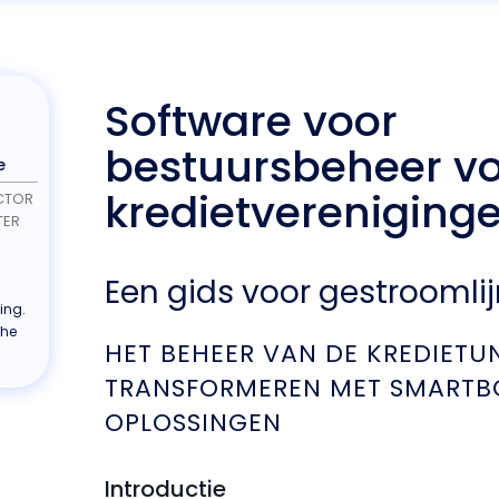
Software voor
bestuursbeheer v
e
kredietvereniging
CTOR
TER
Een gids voor gestroomli
ing.
che
HET BEHEER VAN DE KREDIETU
TRANSFORMEREN MET SMARTB
OPLOSSINGEN
Introductie