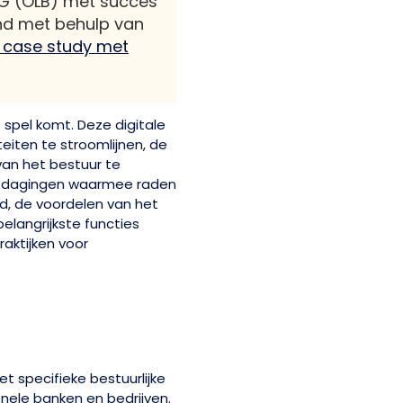
G (OLB) met succes
nd met behulp van
 case study met
 spel komt. Deze digitale
eiten te stroomlijnen, de
van het bestuur te
uitdagingen waarmee raden
d, de voordelen van het
elangrijkste functies
aktijken voor
n
 specifieke bestuurlijke
nele banken en bedrijven.