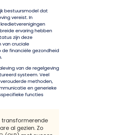
ijk bestuursmodel dat
ving vereist. In
 kredietverenigingen
gebreide ervaring hebben
tatus zijn deze
 van cruciale
op de financiële gezondheid
.
leving van de regelgeving
tureerd systeem. Veel
p verouderde methoden,
ommunicatie en generieke
pecifieke functies
e transformerende
re al gezien. Zo