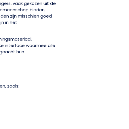
ligers, vaak gekozen uit de
e gemeenschap bieden,
eden zijn misschien goed
jn in het
ningsmateriaal,
ke interface waarmee alle
ngeacht hun
n, zoals: