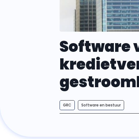
Software 
kredietve
gestrooml
GRC
Software en bestuur