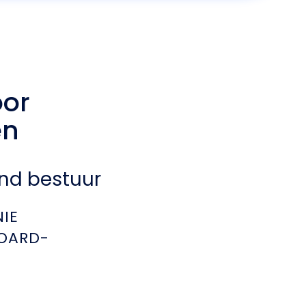
oor
en
jnd bestuur
NIE
OARD-