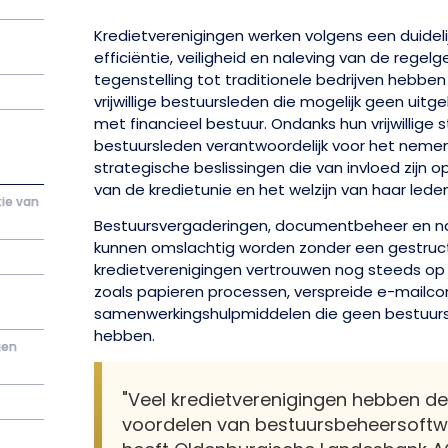
Kredietverenigingen werken volgens een duidel
efficiëntie, veiligheid en naleving van de regelge
tegenstelling tot traditionele bedrijven hebben
vrijwillige bestuursleden die mogelijk geen uit
met financieel bestuur. Ondanks hun vrijwillige s
bestuursleden verantwoordelijk voor het nemen
strategische beslissingen die van invloed zijn 
van de kredietunie en het welzijn van haar leden
ie van
Bestuursvergaderingen, documentbeheer en na
kunnen omslachtig worden zonder een gestruc
kredietverenigingen vertrouwen nog steeds o
zoals papieren processen, verspreide e-mailc
samenwerkingshulpmiddelen die geen bestuurss
hebben.
gen
"Veel kredietverenigingen hebben d
voordelen van bestuursbeheersoftwa