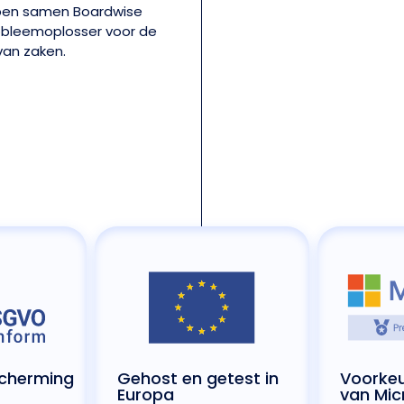
ben samen Boardwise
robleemoplosser voor de
van zaken.
cherming
Gehost en getest in
Voorkeu
Europa
van Mic