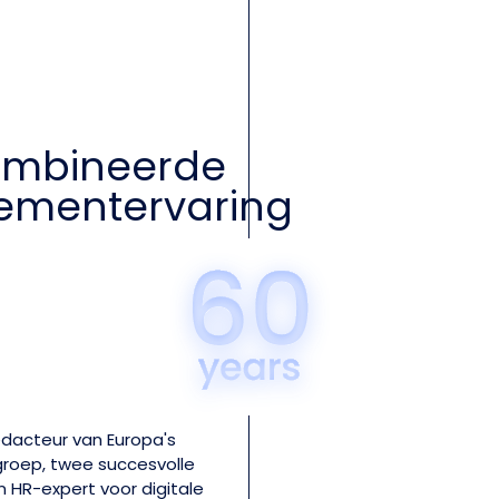
mbineerde
mentervaring
edacteur van Europa's
roep, twee succesvolle
n HR-expert voor digitale