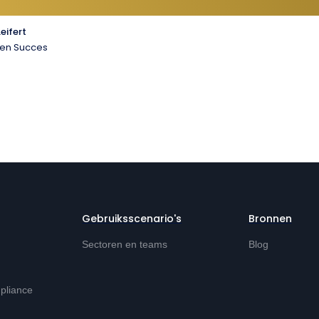
Leifert
ten Succes
Gebruiksscenario's
Bronnen
Sectoren en teams
Blog
mpliance