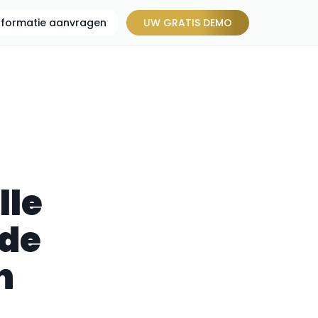
informatie aanvragen
UW GRATIS DEMO
lle
jde
n