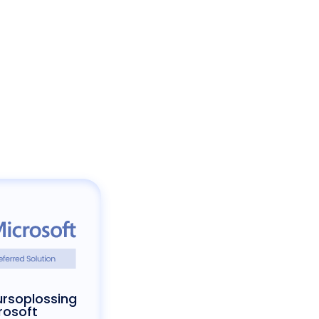
rsoplossing
rosoft