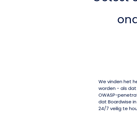
ona
We vinden het he
worden - als dat 
OWASP-penetrati
dat Boardwise i
24/7 veilig te ho