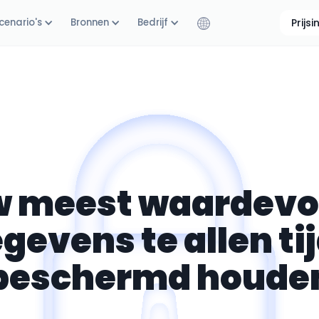
cenario's
Bronnen
Bedrijf
Prijs
 meest waardevo
gevens te allen ti
beschermd houde