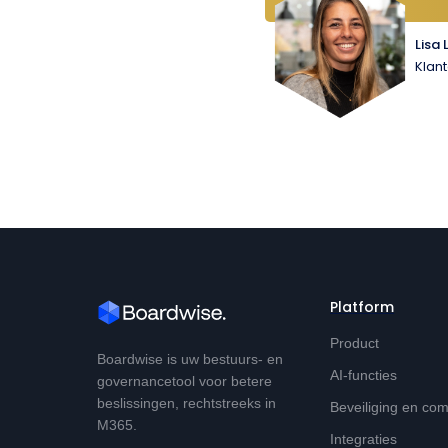
Lisa 
Klan
Platform
Product
Boardwise is uw bestuurs- en
AI-functies
governancetool voor betere
beslissingen, rechtstreeks in
Beveiliging en co
M365.
Integraties