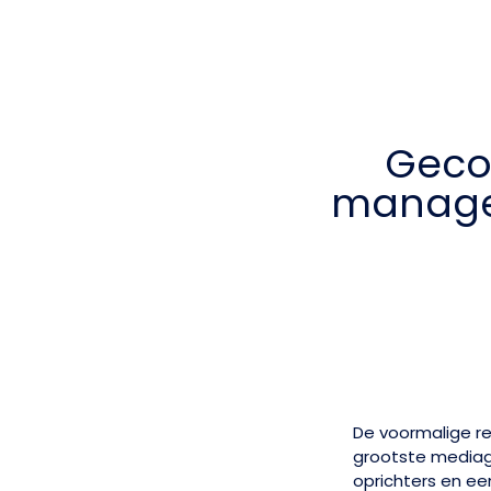
Geco
manage
De voormalige r
grootste mediag
oprichters en ee