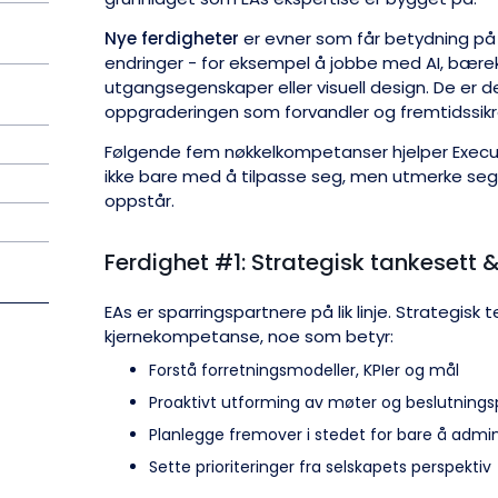
Nye ferdigheter
er evner som får betydning p
endringer - for eksempel å jobbe med AI, bærek
utgangsegenskaper eller visuell design. De er d
oppgraderingen som forvandler og fremtidssikre
Følgende fem nøkkelkompetanser hjelper Execut
ikke bare med å tilpasse seg, men utmerke seg 
oppstår.
Ferdighet #1: Strategisk tankesett 
EAs er sparringspartnere på lik linje. Strategisk te
kjernekompetanse, noe som betyr:
Forstå forretningsmodeller, KPIer og mål
Proaktivt utforming av møter og beslutnings
Planlegge fremover i stedet for bare å admin
Sette prioriteringer fra selskapets perspektiv