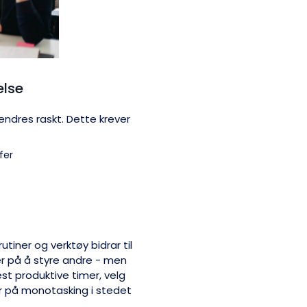
else
endres raskt. Dette krever
fer
utiner og verktøy bidrar til
er på å styre andre - men
st produktive timer, velg
r på monotasking i stedet