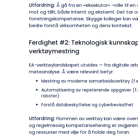
Utfordring:
Å gå fra en «eksekutor» -rolle til en
mot og tillit, både internt og eksternt. Det tar 
forretningskompetanse. Skygge kolleger kan væ
bedre forstå virksomheten og dens kontekst.
Ferdighet #2: Teknologisk kunnska
verktøymestring
EA-verktøylandskapet utvides — fra digitale arb
møteanalyse. Å være relevant betyr:
Mestring av moderne samarbeidsverktøy (f.e
Automatisering av repeterende oppgaver (f.ek
roboter)
Forstå databeskyttelse og cyberbevissthet
Utfordring:
Flommen av verktøy kan være overv
og regelmessig kompetanseheving er avgjørende
og ressurser med vilje for å holde deg foran.