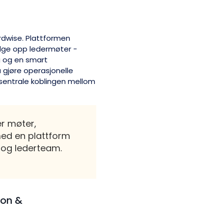
rdwise. Plattformen
ølge opp ledermøter -
g og en smart
 gjøre operasjonelle
n sentrale koblingen mellom
r møter,
ed en plattform
r og lederteam.
jon &