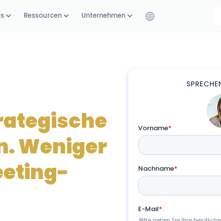
es
Ressourcen
Unternehmen
SPRECHEN
trategische
n. Weniger
eeting-