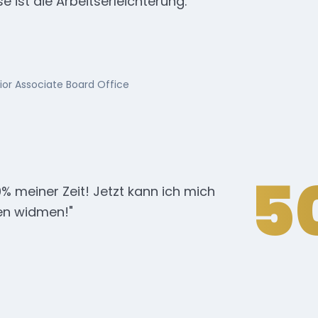
e ist die Arbeitserleichterung."
or Associate Board Office
5
 meiner Zeit! Jetzt kann ich mich
gen widmen!"