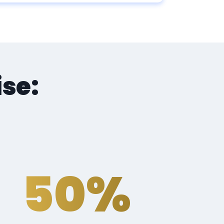
se:
50%