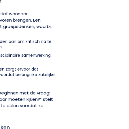
n
ctief wanneer
voren brengen. Een
ot groepsdenken, waarbij
den aan om kritisch na te
n.
sciplinaire samenwerking,
en zorgt ervoor dat
ordat belangrijke zakelijke
 beginnen met de vraag:
aar moeten kijken?” stelt
 te delen voordat ze
rken