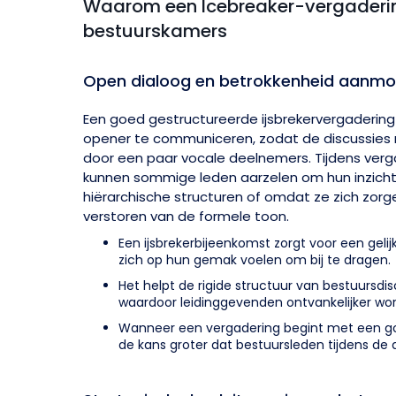
Waarom een Icebreaker-vergadering
bestuurskamers
Open dialoog en betrokkenheid aanm
Een goed gestructureerde ijsbrekervergaderin
opener te communiceren, zodat de discussies
door een paar vocale deelnemers. Tijdens ver
kunnen sommige leden aarzelen om hun inzich
hiërarchische structuren of omdat ze zich zor
verstoren van de formele toon.
Een ijsbrekerbijeenkomst zorgt voor een gelijk
zich op hun gemak voelen om bij te dragen.
Het helpt de rigide structuur van bestuursdi
waardoor leidinggevenden ontvankelijker wo
Wanneer een vergadering begint met een goe
de kans groter dat bestuursleden tijdens de d