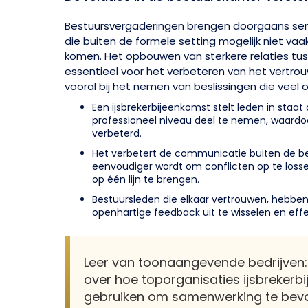
Bestuursvergaderingen brengen doorgaans sen
die buiten de formele setting mogelijk niet vaa
komen. Het opbouwen van sterkere relaties tus
essentieel voor het verbeteren van het vertr
vooral bij het nemen van beslissingen die veel 
Een ijsbrekerbijeenkomst stelt leden in staat
professioneel niveau deel te nemen, waard
verbeterd.
Het verbetert de communicatie buiten de b
eenvoudiger wordt om conflicten op te loss
op één lijn te brengen.
Bestuursleden die elkaar vertrouwen, hebb
openhartige feedback uit te wisselen en eff
Leer van toonaangevende bedrijven
over hoe toporganisaties ijsbreker
gebruiken om samenwerking te bev