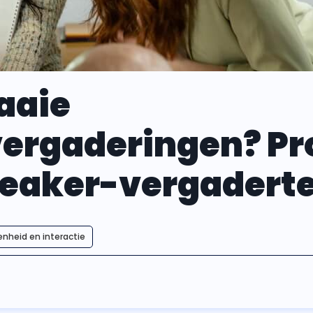
aaie
ergaderingen? Pr
reaker-vergadert
enheid en interactie