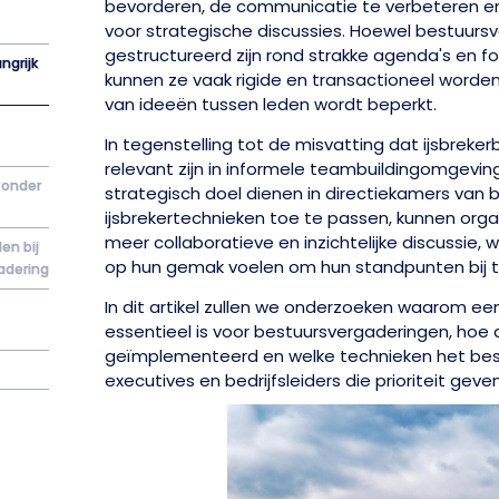
bevorderen, de communicatie te verbeteren en
voor strategische discussies. Hoewel bestuursv
gestructureerd zijn rond strakke agenda's en f
ngrijk
kunnen ze vaak rigide en transactioneel worden
van ideeën tussen leden wordt beperkt.
In tegenstelling tot de misvatting dat ijsbreke
relevant zijn in informele teambuildingomgevin
zonder
strategisch doel dienen in directiekamers van be
ijsbrekertechnieken toe te passen, kunnen orga
meer collaboratieve en inzichtelijke discussie, 
en bij
op hun gemak voelen om hun standpunten bij t
adering
In dit artikel zullen we onderzoeken waarom ee
essentieel is voor bestuursvergaderingen, hoe
geïmplementeerd en welke technieken het bes
executives en bedrijfsleiders die prioriteit geve