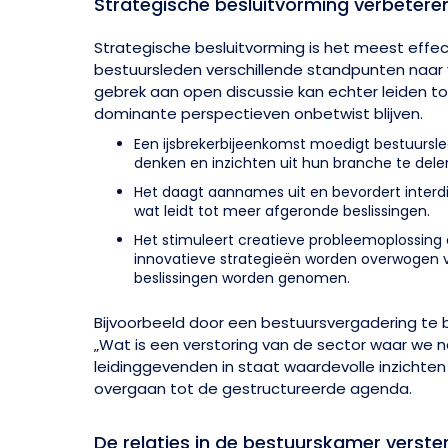
Strategische besluitvorming verbetere
Strategische besluitvorming is het meest effe
bestuursleden verschillende standpunten naar 
gebrek aan open discussie kan echter leiden t
dominante perspectieven onbetwist blijven.
Een ijsbrekerbijeenkomst moedigt bestuursle
denken en inzichten uit hun branche te dele
Het daagt aannames uit en bevordert interdi
wat leidt tot meer afgeronde beslissingen.
Het stimuleert creatieve probleemoplossing 
innovatieve strategieën worden overwogen vo
beslissingen worden genomen.
Bijvoorbeeld door een bestuursvergadering te
„Wat is een verstoring van de sector waar we n
leidinggevenden in staat waardevolle inzichten
overgaan tot de gestructureerde agenda.
De relaties in de bestuurskamer verste