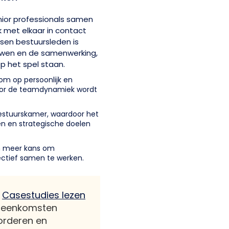
ior professionals samen
k met elkaar in contact
sen bestuursleden is
ouwen en de samenwerking,
op het spel staan.
 om op persoonlijk en
oor de teamdynamiek wordt
estuurskamer, waardoor het
en en strategische doelen
en meer kans om
ectief samen te werken.
:
Casestudies lezen
bijeenkomsten
orderen en