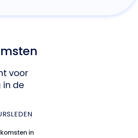
omsten
nt voor
 in de
URSLEDEN
enkomsten in