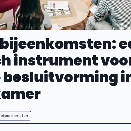
 bijeenkomsten: e
ch instrument voo
 besluitvorming i
kamer
 bijeenkomsten