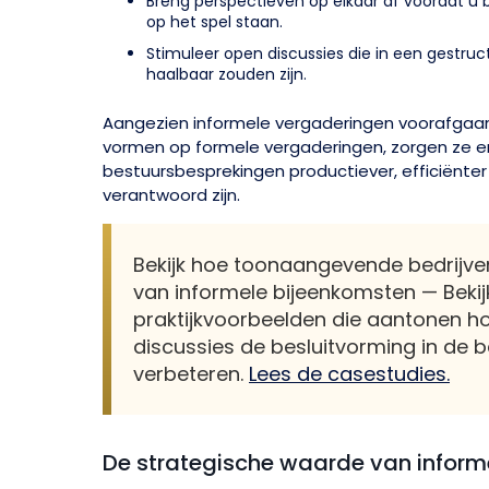
Breng perspectieven op elkaar af voordat u 
op het spel staan.
Stimuleer open discussies die in een gestruc
haalbaar zouden zijn.
Aangezien informele vergaderingen voorafgaan
vormen op formele vergaderingen, zorgen ze er
bestuursbesprekingen productiever, efficiënter
verantwoord zijn.
Bekijk hoe toonaangevende bedrijv
van informele bijeenkomsten — Bekij
praktijkvoorbeelden die aantonen h
discussies de besluitvorming in de
verbeteren.
Lees de casestudies.
De strategische waarde van inform