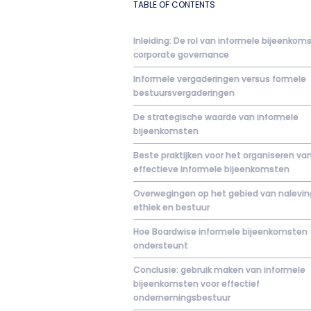
TABLE OF CONTENTS
Inleiding: De rol van informele bijeenkom
corporate governance
Informele vergaderingen versus formele
bestuursvergaderingen
De strategische waarde van informele
bijeenkomsten
Beste praktijken voor het organiseren va
effectieve informele bijeenkomsten
Overwegingen op het gebied van nalevin
ethiek en bestuur
Hoe Boardwise informele bijeenkomsten
ondersteunt
Conclusie: gebruik maken van informele
bijeenkomsten voor effectief
ondernemingsbestuur