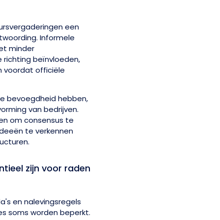
uursvergaderingen een
antwoording. Informele
het minder
 richting beïnvloeden,
voordat officiële
jke bevoegdheid hebben,
vorming van bedrijven.
hen om consensus te
 ideeën te verkennen
ucturen.
ieel zijn voor raden
a's en nalevingsregels
es soms worden beperkt.