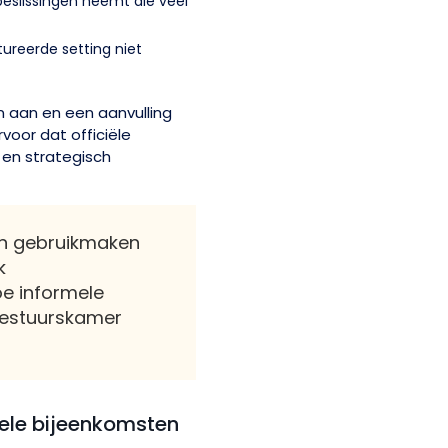
beslissingen neemt die veel
tureerde setting niet
 aan en een aanvulling
voor dat officiële
 en strategisch
en gebruikmaken
k
oe informele
 bestuurskamer
ele bijeenkomsten