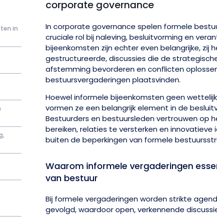
corporate governance
In corporate governance spelen formele best
sten in
cruciale rol bij naleving, besluitvorming en ver
bijeenkomsten zijn echter even belangrijke, zij 
gestructureerde, discussies die de strategische
afstemming bevorderen en conflicten oplossen 
bestuursvergaderingen plaatsvinden.
Hoewel informele bijeenkomsten geen wetteli
vormen ze een belangrijk element in de besluit
n
Bestuurders en bestuursleden vertrouwen op 
bereiken, relaties te versterken en innovatieve
g,
buiten de beperkingen van formele bestuursstr
Waarom informele vergaderingen essent
van bestuur
Bij formele vergaderingen worden strikte agend
gevolgd, waardoor open, verkennende discussi