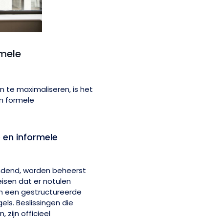
rmele
n te maximaliseren, is het
an formele
e en informele
indend, worden beheerst
isen dat er notulen
n een gestructureerde
ls. Beslissingen die
zijn officieel