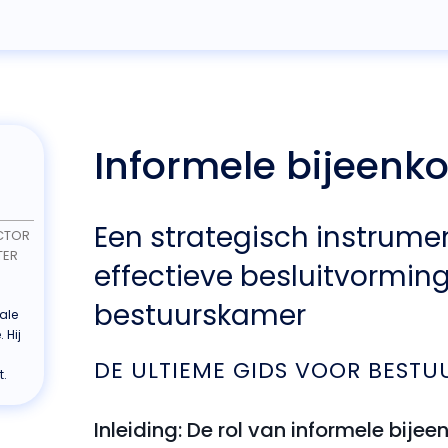
Informele bijeenk
Een strategisch instrume
CTOR
TER
effectieve besluitvorming
bestuurskamer
ale
 Hij
DE ULTIEME GIDS VOOR BESTU
t.
Inleiding: De rol van informele bije