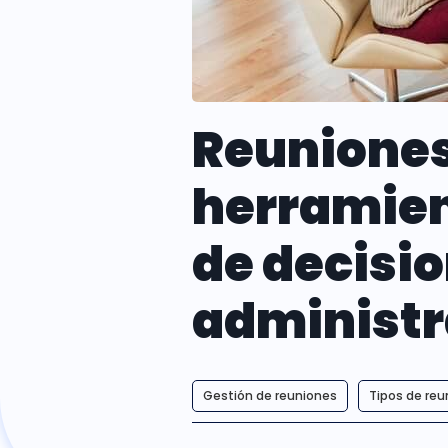
Reuniones
herramien
de decisio
administr
Gestión de reuniones
Tipos de reu