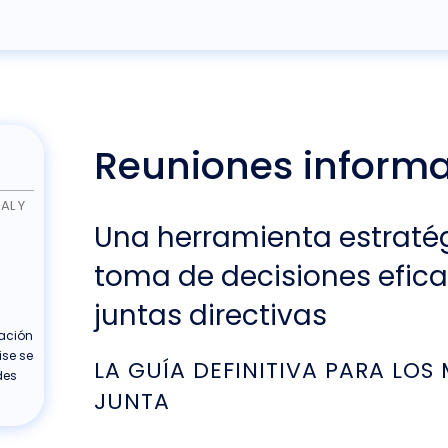
Reuniones informa
AL Y
Una herramienta estratég
-
toma de decisiones efica
juntas directivas
zación
se se
LA GUÍA DEFINITIVA PARA LOS
des
JUNTA