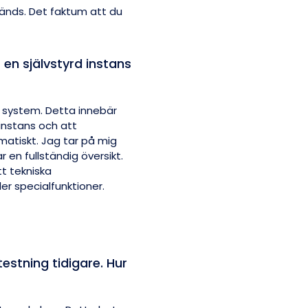
vänds. Det faktum att du
en självstyrd instans
tt system. Detta innebär
r instans och att
omatiskt. Jag tar på mig
r en fullständig översikt.
t tekniska
r specialfunktioner.
stning tidigare. Hur