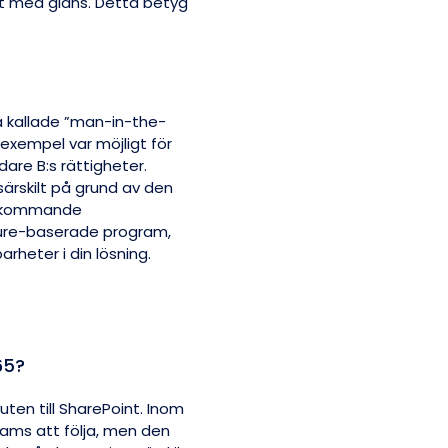
t med glans. Detta betyg
å kallade ”man-in-the-
 exempel var möjligt för
are B:s rättigheter.
särskilt på grund av den
erkommande
Azure-baserade program,
rheter i din lösning.
65?
ten till SharePoint. Inom
ams att följa, men den