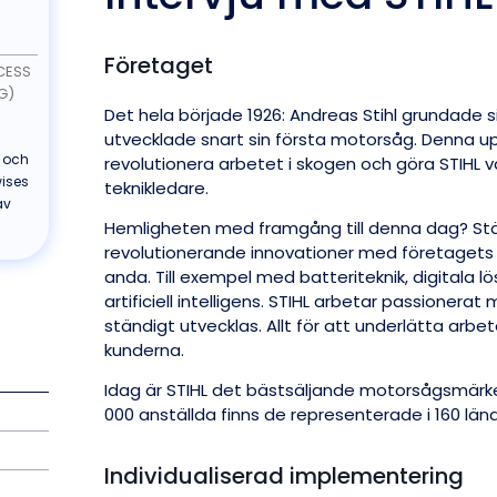
Företaget
CESS
G)
Det hela började 1926: Andreas Stihl grundade s
utvecklade snart sin första motorsåg. Denna up
t och
revolutionera arbetet i skogen och göra STIHL
wises
teknikledare.
av
Hemligheten med framgång till denna dag? Stä
revolutionerande innovationer med företaget
anda. Till exempel med batteriteknik, digitala lö
artificiell intelligens. STIHL arbetar passioner
ständigt utvecklas. Allt för att underlätta arbe
kunderna.
Idag är STIHL det bästsäljande motorsågsmärke
000 anställda finns de representerade i 160 län
Individualiserad implementering