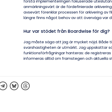
första implementeringen fokuserade uteslutand
anmärkningsvärt är de fördefinierade arkiverin
avsevärt förenklar processen för arkivering av fi
längre finns något behov av att överväga var d
Hur var stödet från Boardwise för dig?
Jag måste säga att jag är mycket nöjd. Både ti
svarshastigheten är utmärkt. Jag uppskattar sär
funktionsförfrågningar hanteras: de registreras
informeras alltid om framstegen och aktuella st