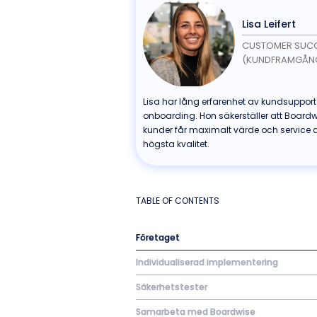
Lisa Leifert
CUSTOMER SUC
(KUNDFRAMGÅN
Lisa har lång erfarenhet av kundsuppor
onboarding. Hon säkerställer att Board
kunder får maximalt värde och service 
högsta kvalitet.
TABLE OF CONTENTS
Företaget
Individualiserad implementering
Säkerhetstester
Samarbeta med Boardwise