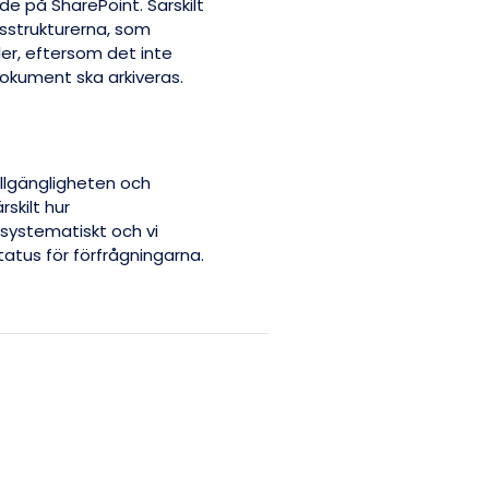
e på SharePoint. Särskilt
gsstrukturerna, som
ler, eftersom det inte
okument ska arkiveras.
llgängligheten och
skilt hur
 systematiskt och vi
atus för förfrågningarna.