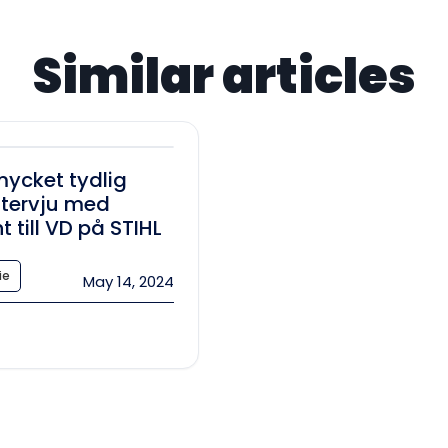
Similar articles
mycket tydlig
ntervju med
 till VD på STIHL
ie
May 14, 2024