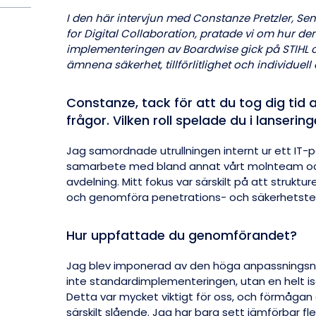
I den här intervjun med Constanze Pretzler, Se
for Digital Collaboration, pratade vi om hur de
implementeringen av Boardwise gick på STIHL 
ämnena säkerhet, tillförlitlighet och individuel
Constanze, tack för att du tog dig tid 
frågor. Vilken roll spelade du i lanseri
Jag samordnade utrullningen internt ur ett IT-pe
samarbete med bland annat vårt molnteam oc
avdelning. Mitt fokus var särskilt på att strukt
och genomföra penetrations- och säkerhetste
Hur uppfattade du genomförandet?
Jag blev imponerad av den höga anpassningsniv
inte standardimplementeringen, utan en helt iso
Detta var mycket viktigt för oss, och förmåga
särskilt slående. Jag har bara sett jämförbar flexi