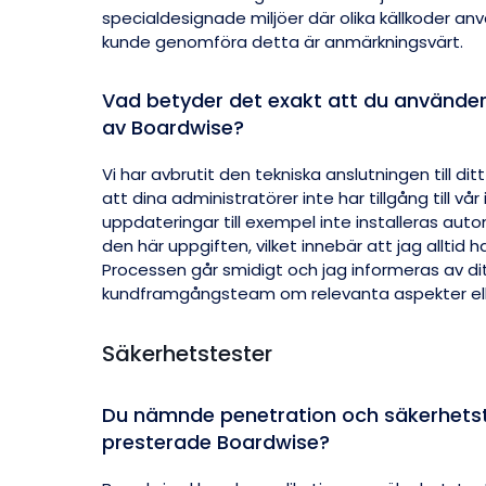
specialdesignade miljöer där olika källkoder an
kunde genomföra detta är anmärkningsvärt.
Vad betyder det exakt att du använder 
av Boardwise?
Vi har avbrutit den tekniska anslutningen till di
att dina administratörer inte har tillgång till vå
uppdateringar till exempel inte installeras aut
den här uppgiften, vilket innebär att jag alltid ha
Processen går smidigt och jag informeras av dit
kundframgångsteam om relevanta aspekter elle
Säkerhetstester
Du nämnde penetration och säkerhetste
presterade Boardwise?