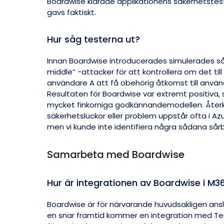
Boardwise klarade applikationens säkerhetstes
gavs faktiskt.
Hur såg testerna ut?
Innan Boardwise introducerades simulerades s
middle” -attacker för att kontrollera om det till
användare A att få obehörig åtkomst till använd
Resultaten för Boardwise var extremt positiva, 
mycket finkorniga godkännandemodellen. Åt
säkerhetsluckor eller problem uppstår ofta i 
men vi kunde inte identifiera några sådana sårba
Samarbeta med Boardwise
Hur är integrationen av Boardwise i M3
Boardwise är för närvarande huvudsakligen anslu
en snar framtid kommer en integration med Te