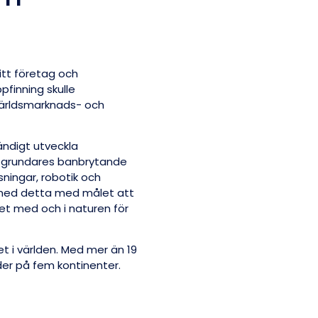
itt företag och
pfinning skulle
 världsmarknads- och
ndigt utveckla
s grundares banbrytande
sningar, robotik och
at med detta med målet att
tet med och i naturen för
t i världen. Med mer än 19
der på fem kontinenter.