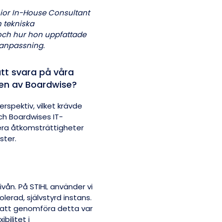
nior In-House Consultant
n tekniska
och hur hon uppfattade
l anpassning.
att svara på våra
ngen av Boardwise?
rspektiv, vilket krävde
h Boardwises IT-
urera åtkomsträttigheter
ster.
ån. På STIHL använder vi
lerad, självstyrd instans.
n att genomföra detta var
bilitet i