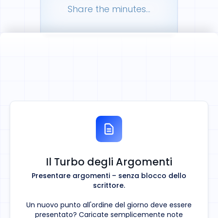
Schedule next meeting...
Write up the minutes...
Share the minutes...
Il Turbo degli Argomenti
Presentare argomenti – senza blocco dello
scrittore.
Un nuovo punto all'ordine del giorno deve essere
presentato? Caricate semplicemente note