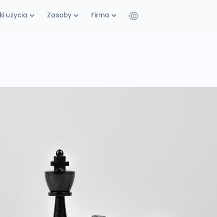
i użycia
Zasoby
Firma