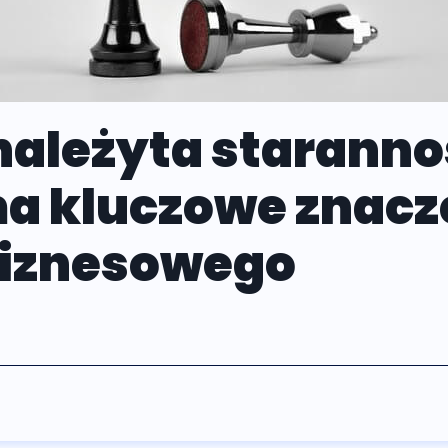
należyta staranno
ma kluczowe znacz
biznesowego