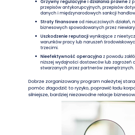
Grzywny regulacyjne i działania prawne
z p
przepisów antykorupcyjnych, przepisów dot
danych i międzynarodowych sankcji handlo
Straty finansowe
od nieuczciwych działań, 
biznesowych spowodowanych przez niewiar
Uszkodzenie reputacji
wynikające z nieetycz
warunków pracy lub naruszeń środowiskowy
trzecimi.
Nieefektywność operacyjna
z powodu zakłó
niższej wydajności dostawców lub zagrożeń
stwarzanych przez partnerów zewnętrznych.
Dobrze zorganizowany program należytej star
pomóc złagodzić to ryzyko, poprawić ładu korp
silniejsze, bardziej niezawodne relacje biznesow