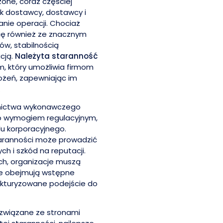
zone, coraz częściej
ak dostawcy, dostawcy i
nie operacji. Chociaż
 się również ze znacznym
w, stabilnością
cją.
Należyta staranność
, który umożliwia firmom
ożeń, zapewniając im
.
wnictwa wykonawczego
lko wymogiem regulacyjnym,
u korporacyjnego.
taranności może prowadzić
ch i szkód na reputacji.
ch, organizacje muszą
re obejmują wstępne
rukturyzowane podejście do
związane ze stronami