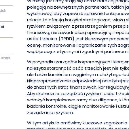
W miarę jak firmy stają się coraz bardziej połąc
polegają na zewnętrznych partnerach, takich j
cich
wykonawcy, aby zapewnić sprawne funkcjonowa
relacje te oferują korzyści strategiczne, wiążą
ryzykiem związanym z przestrzeganiem przepisó
ami
finansową, niezawodnością operacyjną i reputa
osób trzecich (TPDD)
jest kluczowym procesem
ocenę, monitorowanie i ograniczanie tych zagr
współpracę z etycznymi i zgodnymi partnerami
 stars
W przypadku zarządów korporacyjnych i kiero
należyta staranność osób trzecich jest nie ty
ale także kamieniem węgielnym należytego ład
Nieprzeprowadzenie odpowiedniej należytej s
do znacznych strat finansowych, kar regulacyjny
Aby skutecznie zarządzać ryzykiem osób trzeci
wdrożyć kompleksowe ramy due diligence, któ
badania kontrolne, ciągłe monitorowanie i ust
zarządzania ryzykiem.
W tym artykule omówimy kluczowe zagrożenia 