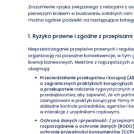
Zrozumienie ryzyka związanego z relacjami z os
pierwszym krokiem w budowaniu solidnych ram d
można ogólnie podzielić na następujące katego
1. Ryzyko prawne i zgodne z przepisami
Nieprzestrzeganie przepisów prawnych i regula
organizację na poważne konsekwencje, w tym gr
licencji biznesowych. Niektóre z najczęstszych
obejmują:
Przeciwdziałanie przekupstwu i korupcji (A
o zagranicznych praktykach korupcyjnych
o przekupstwie
nałożenie rygorystycznych
przedsiębiorstwa, aby zapewnić, że ich partn
zaangażowani w praktyki korupcyjne. Firmy
dokładne kontrole pośredników, agentów i k
w interakcje z urzędnikami rządowymi.
Ochrona danych i prywatność:
Z przepisami
rozporządzenie o ochronie danych (RODO
ochronie prywatności konsumentów (CCP