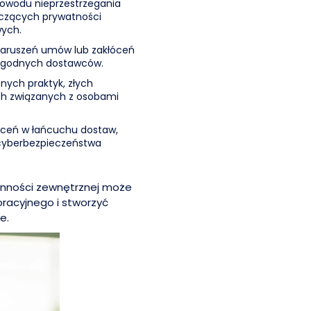
owodu nieprzestrzegania
yczących prywatności
wych.
naruszeń umów lub zakłóceń
ygodnych dostawców.
nych praktyk, złych
ch związanych z osobami
ceń w łańcuchu dostaw,
 cyberbezpieczeństwa
anności zewnętrznej może
oracyjnego i stworzyć
e.