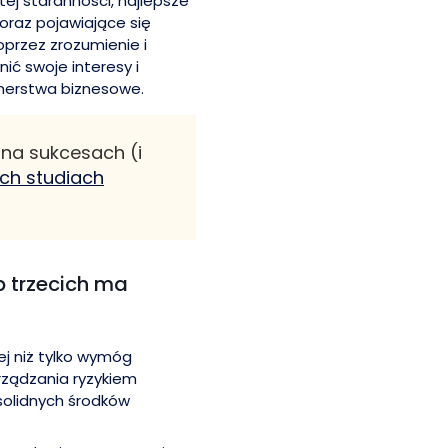
tej staranności, najlepsze
 oraz pojawiające się
oprzez zrozumienie i
ić swoje interesy i
nerstwa biznesowe.
 na sukcesach (i
ch studiach
 trzecich ma
ej niż tylko wymóg
ządzania ryzykiem
 solidnych środków