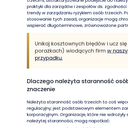
trzecimi, ustrukturyzowane podejście do należy
praktyki dla zarządów i zespołów ds. zgodności
trendy w zarządzaniu ryzykiem osób trzecich. P
stosowanie tych zasad, organizacje mogą chron
wspierać długoterminowe, zrównoważone part
Unikaj kosztownych błędów i ucz się
porażkach) wiodących firm
w naszy
przypadku.
Dlaczego należyta staranność osób
znaczenie
Należyta staranność osób trzecich to coś więc
regulacyjny; jest podstawowym elementem zar
korporacyjnym. Organizacje, które nie wdrożyły
należytej staranności, mogą napotkać: