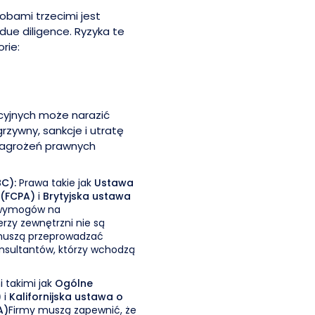
obami trzecimi jest
ue diligence. Ryzyka te
rie:
cyjnych może narazić
zywny, sankcje i utratę
 zagrożeń prawnych
BC):
Prawa takie jak
Ustawa
 (FCPA)
i
Brytyjska ustawa
 wymogów na
erzy zewnętrzni nie są
 muszą przeprowadzać
onsultantów, którzy wchodzą
 takimi jak
Ogólne
)
i
Kalifornijska ustawa o
A)
Firmy muszą zapewnić, że