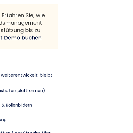
.
Erfahren Sie, wie
andsmanagement
rstützung bis zu
zt Demo buchen
weiterentwickelt, bleibt
asts, Lernplattformen)
& Rollenbildern
lung
ft auf der Strecke. Hier