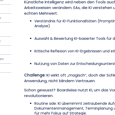
Künstliche Intelligenz wird neben den Tools auc
Arbeitsweisen verändern. EAs, die KI verstehe
echten Mehrwert:
p
Verständnis für KI-Funktionalitäten (Prompti
Analyse)
Auswahl & Bewertung KI-basierter Tools für d
z
Kritische Reflexion von KI-Ergebnissen und e
den
Nutzung von Daten zur Entscheidungsunters
Challenge
:
KI wirkt oft „magisch“, doch der Schlü
Anwendung, nicht blindem Vertrauen.
Schon gewusst? Boardwise nutzt KI, um das 
revolutionieren.
Routine ade: KI übernimmt zeitraubende Au
Dokumentenmanagement, Terminplanung u
für mehr Fokus auf Strategie.