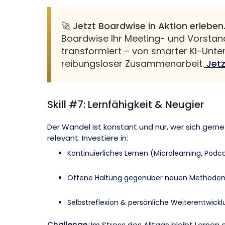
🚀 Jetzt Boardwise in Aktion erleben
Boardwise Ihr Meeting- und Vorst
transformiert – von smarter KI-Unte
reibungsloser Zusammenarbeit.
Jet
Skill #7: Lernfähigkeit & Neugier
Der Wandel ist konstant und nur, wer sich gerne 
relevant. Investiere in:
Kontinuierliches Lernen (Microlearning, Podc
Offene Haltung gegenüber neuen Methoden 
Selbstreflexion & persönliche Weiterentwick
Challenge
:
Im Stress des Alltags bleibt Lernen o