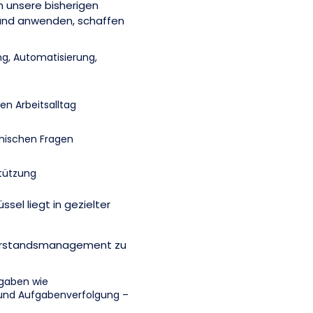
h unsere bisherigen
n und anwenden, schaffen
ng, Automatisierung,
en Arbeitsalltag
thischen Fragen
tützung
ssel liegt in gezielter
Vorstandsmanagement zu
fgaben wie
nd Aufgabenverfolgung –