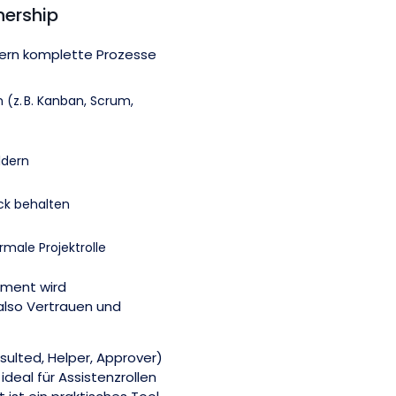
nership
uern komplette Prozesse
z. B. Kanban, Scrum,
ldern
ick behalten
ale Projektrolle
ment wird
 also Vertrauen und
ulted, Helper, Approver)
t ideal für Assistenzrollen