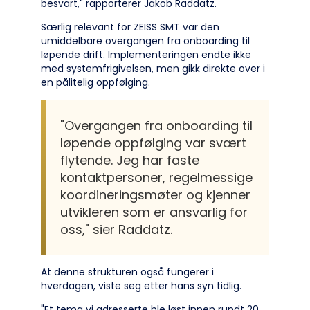
besvart," rapporterer Jakob Raddatz.
Særlig relevant for ZEISS SMT var den
umiddelbare overgangen fra onboarding til
løpende drift. Implementeringen endte ikke
med systemfrigivelsen, men gikk direkte over i
en pålitelig oppfølging.
"Overgangen fra onboarding til
løpende oppfølging var svært
flytende. Jeg har faste
kontaktpersoner, regelmessige
koordineringsmøter og kjenner
utvikleren som er ansvarlig for
oss," sier Raddatz.
At denne strukturen også fungerer i
hverdagen, viste seg etter hans syn tidlig.
"Et tema vi adresserte ble løst innen rundt 20