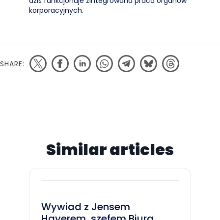
dziś funkcjonuje zintegrowana praca organów
korporacyjnych.
SHARE:
Similar articles
Wywiad z Jensem
Hayerem, szefem Biura