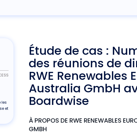
Étude de cas : Num
des réunions de di
RWE Renewables E
CESS
Australia GmbH a
Boardwise
e les
se et
À PROPOS DE RWE RENEWABLES EURO
GMBH