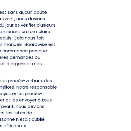
 est sans aucun doute
ravant, nous devions
 jour et vérifier plusieurs
maintenant un formulaire
equis. Cela nous fait
ts manuels. Boardwise est
. Je commence presque
uvelles demandes ou
 et à organiser mes
n des procès-verbaux des
élioré. Notre responsable
egistrer les procès-
er et les envoyer à tous
aravant, nous devions
t les listes de
rsonne n'était oublié.
 efficace. »