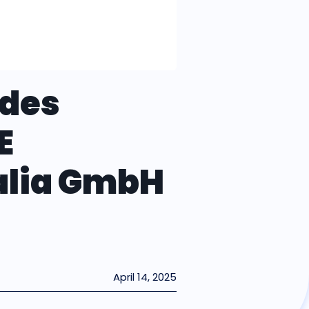
 des
E
alia GmbH
April 14, 2025