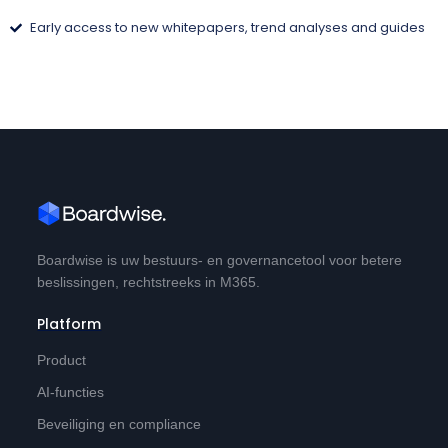
Early access to new whitepapers, trend analyses and guides
Boardwise is uw bestuurs- en governancetool voor betere
beslissingen, rechtstreeks in M365.
Platform
Product
AI-functies
Beveiliging en compliance